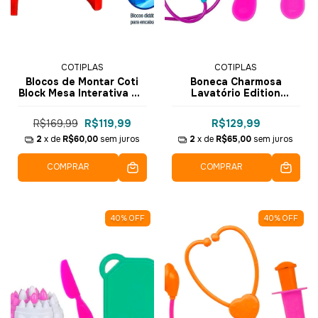
COTIPLAS
COTIPLAS
Blocos de Montar Coti
Boneca Charmosa
Block Mesa Interativa 40
Lavatório Edition
pçs - 2354 - Cotiplás
Rainbow - 2583 -
Cotiplás
R$169,99
R$119,99
R$129,99
2
x de
R$60,00
sem juros
2
x de
R$65,00
sem juros
COMPRAR
COMPRAR
40
%
OFF
40
%
OFF