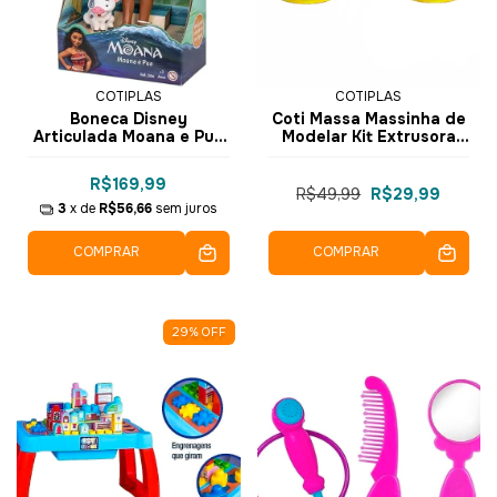
COTIPLAS
COTIPLAS
Boneca Disney
Coti Massa Massinha de
Articulada Moana e Pu
Modelar Kit Extrusora
2600 - Cotiplás
Sortida 2535 - Cotiplás
R$169,99
R$49,99
R$29,99
3
x de
R$56,66
sem juros
COMPRAR
COMPRAR
29
%
OFF