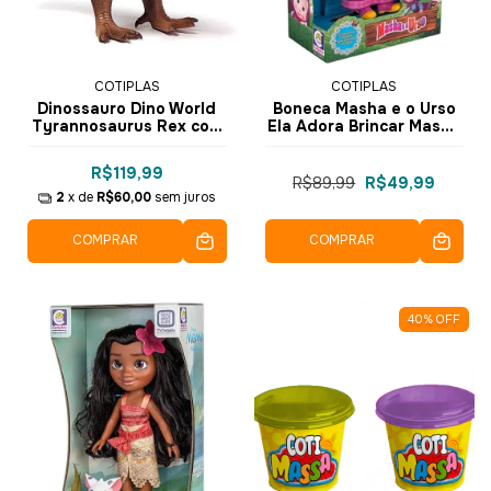
COTIPLAS
COTIPLAS
Dinossauro Dino World
Boneca Masha e o Urso
Tyrannosaurus Rex com
Ela Adora Brincar Masha
Som 2088 - Cotiplás
- 2404 - Cotiplás
R$119,99
R$89,99
R$49,99
2
x de
R$60,00
sem juros
COMPRAR
COMPRAR
40
%
OFF