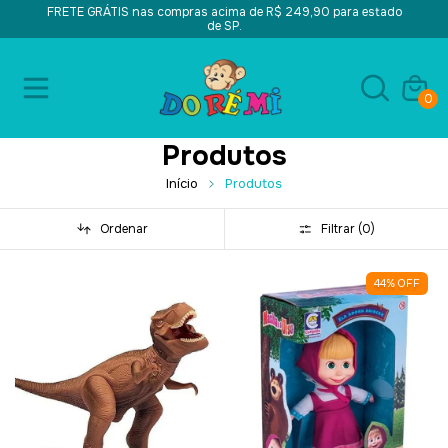
FRETE GRÁTIS nas compras acima de R$ 249,90 para estado
de SP.
0
Produtos
Início
Produtos
Ordenar
Filtrar (
0
)
44
%
OFF