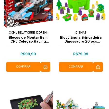
COML BELATORRE, DOREMI
DISMAT
Blocos de Montar Bem
Blocolândia Brincadeira
CHJ Coleção Racing
Dinossauro 20 pçs
Pioneer 288 pçs 3457 -
MK368 - Dismat
COGO Dorémi
R$99,99
R$79,99
COMPRAR
COMPRAR