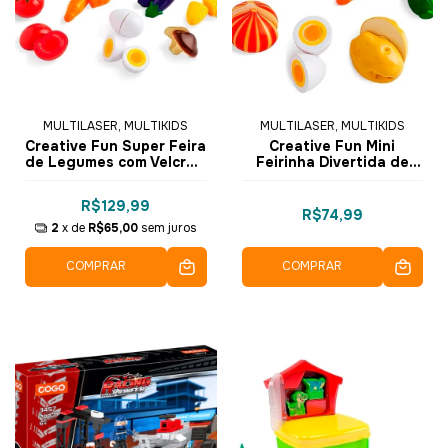
MULTILASER, MULTIKIDS
MULTILASER, MULTIKIDS
Creative Fun Super Feira
Creative Fun Mini
de Legumes com Velcro -
Feirinha Divertida de
BR1110 - Multikids
Legumes com Velcro 8
pçs - BR1108 - Multikids
R$129,99
R$74,99
2
x de
R$65,00
sem juros
COMPRAR
COMPRAR