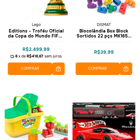
Lego
DISMAT
Editions - Troféu Oficial
Blocolândia Box Block
da Copa do Mundo FIFA™
Sortidos 22 pçs MK165 -
- Lego
Dismat
R$2.499,99
R$39,99
6
x de
R$416,67
sem juros
COMPRAR
COMPRAR