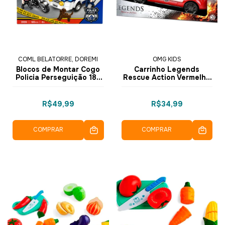
COML BELATORRE, DOREMI
OMG KIDS
Blocos de Montar Cogo
Carrinho Legends
Policia Perseguição 185
Rescue Action Vermelho
pçs
- 4688 - OMG Kids
R$49,99
R$34,99
COMPRAR
COMPRAR