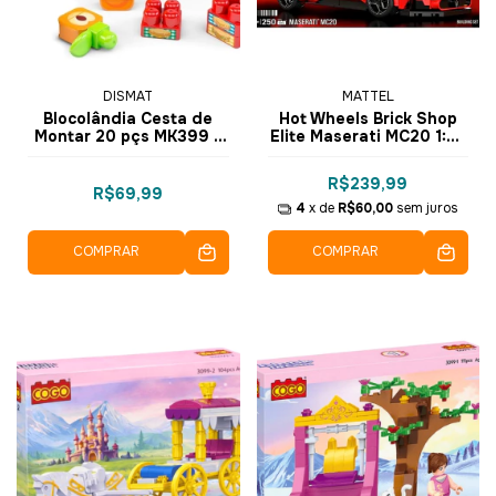
DISMAT
MATTEL
Blocolândia Cesta de
Hot Wheels Brick Shop
Montar 20 pçs MK399 -
Elite Maserati MC20 1:32
Dismat
Blocos de Montar com
250 pçs JFR90 - Mattel
R$239,99
R$69,99
4
x de
R$60,00
sem juros
COMPRAR
COMPRAR