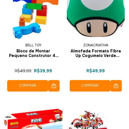
BELL TOY
ZONACRIATIVA
Bloco de Montar
Almofada Formato Fibra
Pequeno Construtor 46
Up Cogumelo Verde
pçs Gigantes 09055 -
10065119 - ZonaCriativa
BellToy
R$49,99
R$39,99
R$49,99
COMPRAR
COMPRAR