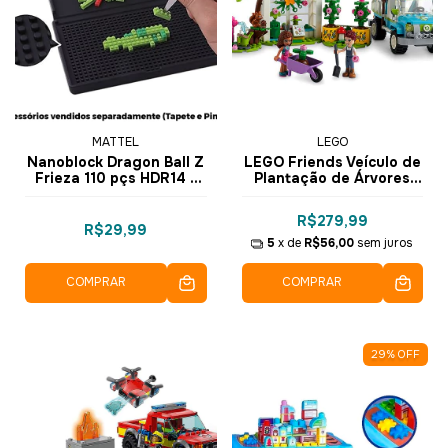
MATTEL
LEGO
Nanoblock Dragon Ball Z
LEGO Friends Veículo de
Frieza 110 pçs HDR14 -
Plantação de Árvores
Mattel
336 pçs - 41707
R$279,99
R$29,99
5
x de
R$56,00
sem juros
COMPRAR
COMPRAR
29
%
OFF