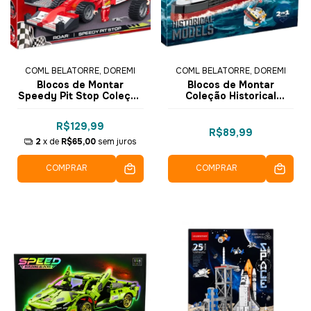
COML BELATORRE, DOREMI
COML BELATORRE, DOREMI
Blocos de Montar
Blocos de Montar
Speedy Pit Stop Coleção
Coleção Historical
Racing Pioneer 218 pçs
Models Titanic 290 pçs
3401 - COGO Dorémi
2111 - COGO Dorémi
R$129,99
R$89,99
2
x de
R$65,00
sem juros
COMPRAR
COMPRAR