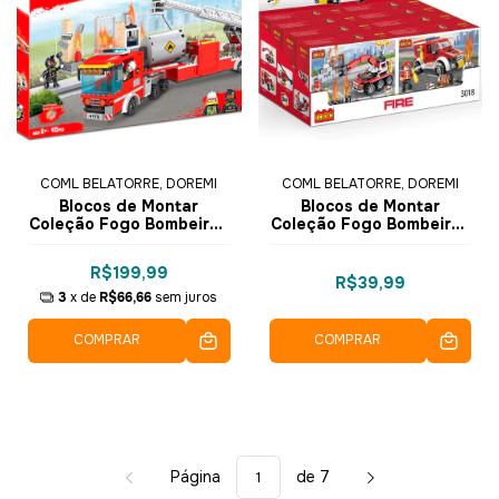
COML BELATORRE, DOREMI
COML BELATORRE, DOREMI
Blocos de Montar
Blocos de Montar
Coleção Fogo Bombeiros
Coleção Fogo Bombeiros
414 pçs 4175 - COGO
3in1 105 pçs 3018-4 -
Dorémi
COGO Dorémi
R$199,99
R$39,99
3
x de
R$66,66
sem juros
COMPRAR
COMPRAR
Página
de 7