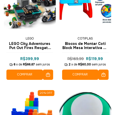
LEGO
COTIPLAS
LEGO City Adventures
Blocos de Montar Coti
Put Out Fires Resgate
Block Mesa Interativa 40
dos Bombeiros e
pçs - 2354 - Cotiplás
Perseguição Policial
R$399,99
R$169,99
R$119,99
Chase 295 pçs - 60319
6
x de
R$66,67
sem juros
2
x de
R$60,00
sem juros
COMPRAR
COMPRAR
20
%
OFF