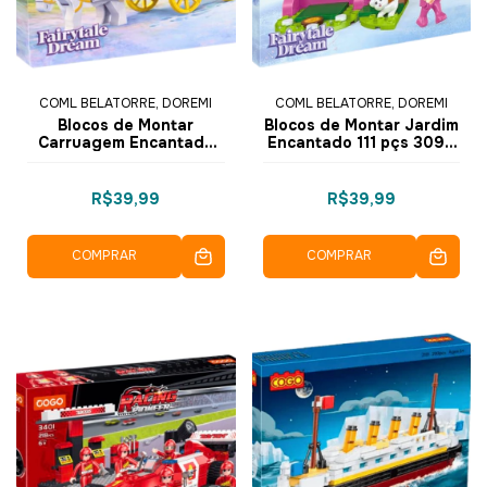
COML BELATORRE, DOREMI
COML BELATORRE, DOREMI
Blocos de Montar
Blocos de Montar Jardim
Carruagem Encantada
Encantado 111 pçs 3099
104 pçs 3099-2 - COGO
- 1 - COGO Dorémi
Dorémi
R$39,99
R$39,99
COMPRAR
COMPRAR