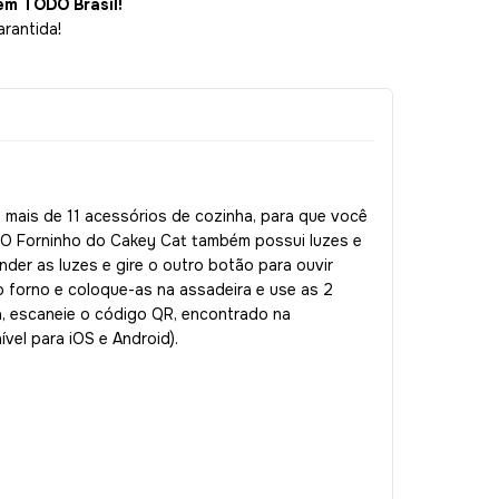
em TODO Brasil!
arantida!
 mais de 11 acessórios de cozinha, para que você
! O Forninho do Cakey Cat também possui luzes e
der as luzes e gire o outro botão para ouvir
o forno e coloque-as na assadeira e use as 2
sa, escaneie o código QR, encontrado na
el para iOS e Android).