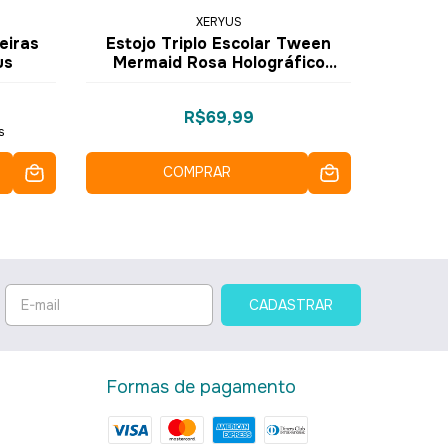
XERYUS
eiras
Estojo Triplo Escolar Tween
Estojo
us
Mermaid Rosa Holográfico
Puffe
16067 - Xeryus
R$69,99
s
COMPRAR
Formas de pagamento