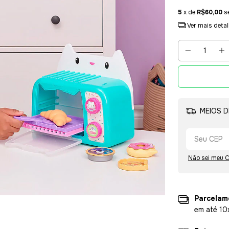
5
x de
R$60,00
s
Ver mais deta
MEIOS D
Não sei meu 
Parcelam
em até 10