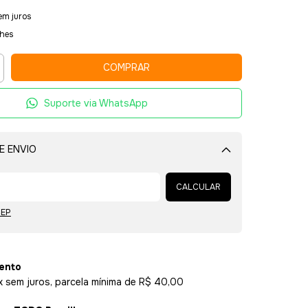
em juros
lhes
Suporte via WhatsApp
E ENVIO
Alterar CEP
CALCULAR
CEP
ento
x sem juros, parcela mínima de R$ 40,00