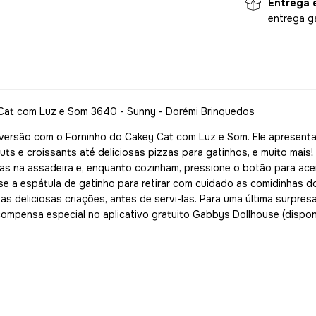
Entrega 
entrega g
Cat com Luz e Som 3640 - Sunny - Dorémi Brinquedos
iversão com o Forninho do Cakey Cat com Luz e Som. Ele apresenta
ts e croissants até deliciosas pizzas para gatinhos, e muito mais
s na assadeira e, enquanto cozinham, pressione o botão para acen
e a espátula de gatinho para retirar com cuidado as comidinhas d
as deliciosas criações, antes de servi-las. Para uma última surpre
pensa especial no aplicativo gratuito Gabbys Dollhouse (disponív