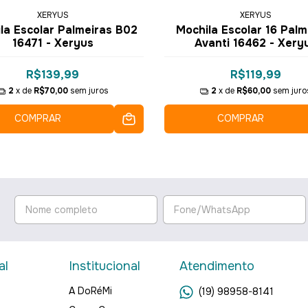
XERYUS
XERYUS
la Escolar Palmeiras B02
Mochila Escolar 16 Palm
16471 - Xeryus
Avanti 16462 - Xery
R$139,99
R$119,99
2
x de
R$70,00
sem juros
2
x de
R$60,00
sem juro
COMPRAR
COMPRAR
al
Institucional
Atendimento
A DoRéMi
(19) 98958-8141