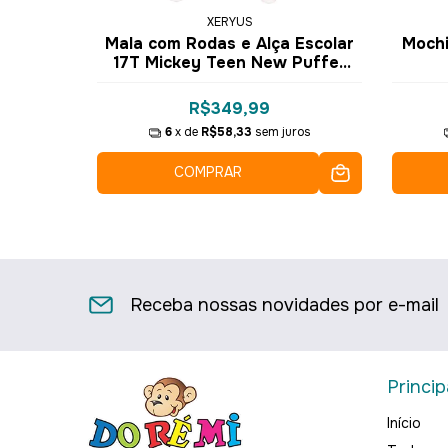
XERYUS
 Teen
Mala com Rodas e Alça Escolar
Mochi
Xeryus
17T Mickey Teen New Puffer
Nude 15110 - Xeryus
R$349,99
9
6
x de
R$58,33
sem juros
COMPRAR
Receba nossas novidades por e-mail
Princip
Início