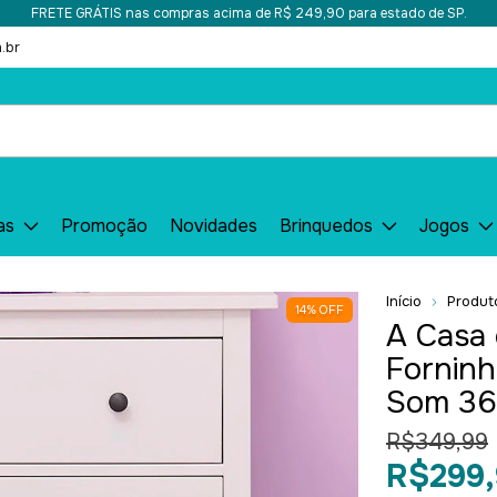
FRETE GRÁTIS nas compras acima de R$ 249,90 para estado de SP.
.br
as
Promoção
Novidades
Brinquedos
Jogos
Início
Produt
14
%
OFF
A Casa
Forninh
Som 36
R$349,99
R$299,