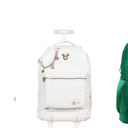
0
%
OFF