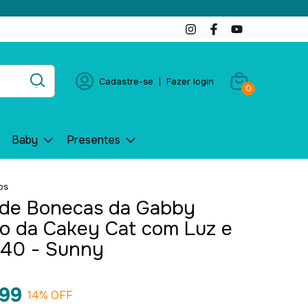
Cadastre-se
|
Fazer login
0
Baby
Presentes
os
 de Bonecas da Gabby
o da Cakey Cat com Luz e
40 - Sunny
99
14
% OFF