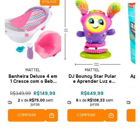
57
%
OFF
MATTEL
MATTEL
Banheira Deluxe 4 em
DJ Bouncy Star Pular
Apre
1 Cresce com o Bebê
e Aprender Luz e
Fisher-Price Rosa
Sons Fisher-Price
Apr
FBM96 - Mattel
HRC50 - Mattel
son
R$349,99
R$149,99
R$649,99
HG
2
x de
R$75,00
sem
6
x de
R$108,33
sem
4
juros
juros
COMPRAR
COMPRAR
C