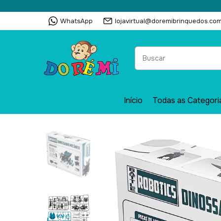
WhatsApp
lojavirtual@doremibrinquedos.com
Início
Todas as Categori