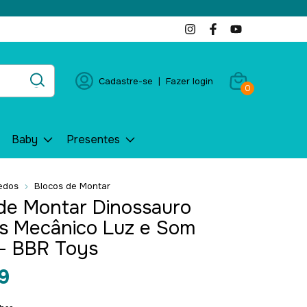
Cadastre-se
|
Fazer login
0
Baby
Presentes
edos
Blocos de Montar
de Montar Dinossauro
s Mecânico Luz e Som
- BBR Toys
9