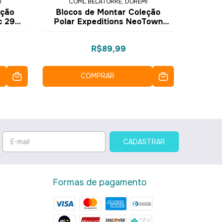
I
COML BELATORRE, DOREMI
C
eção
Blocos de Montar Coleção
Bloco
ic 290
Polar Expeditions NeoTown
Stop 
émi
248 pçs 3092 - COGO Dorémi
218 p
R$89,99
COMPRAR
Formas de pagamento