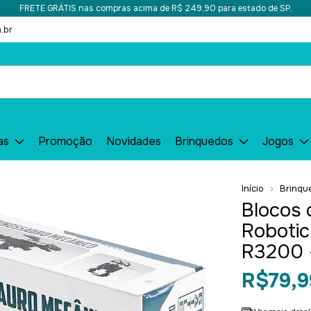
FRETE GRÁTIS nas compras acima de R$ 249,90 para estado de SP.
.br
as
Promoção
Novidades
Brinquedos
Jogos
Início
Brinqu
Blocos 
Robotic
R3200 
R$79,9