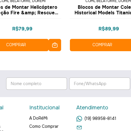
COML BELATORRE, DOREMI
COML BELATORRE, DOREM
s de Montar Helicóptero
Blocos de Montar Col
eção Fire &amp; Rescue
Historical Models Titan
4 pçs 3022-4 - COGO
pçs 2111 - COGO Dor
Dorémi
R$79,99
R$89,99
COMPRAR
COMPRAR
al
Institucional
Atendimento
A DoRéMi
(19) 98958-8141
s
Como Comprar