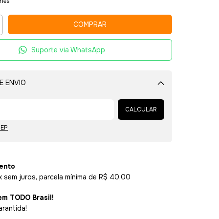
lhes
Suporte via WhatsApp
E ENVIO
Alterar CEP
CALCULAR
CEP
ento
x sem juros, parcela mínima de R$ 40,00
em TODO Brasil!
arantida!