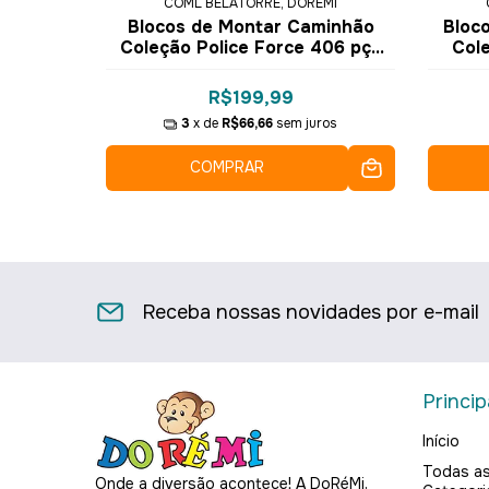
MI
COML BELATORRE, DOREMI
avio
Blocos de Montar Caminhão
Bloco
285 pçs
Coleção Police Force 406 pçs
Col
mi
4166 - COGO Dorémi
16
R$199,99
ros
3
x de
R$66,66
sem juros
COMPRAR
Receba nossas novidades por e-mail
Princip
Início
Todas a
Onde a diversão acontece! A DoRéMi,