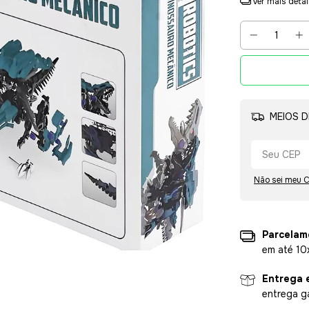
Ver mais deta
MEIOS D
Não sei meu 
Parcelam
em até 10
Entrega 
entrega g