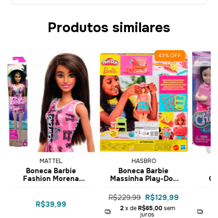
Produtos similares
43
%
OFF
MATTEL
HASBRO
Boneca Barbie
Boneca Barbie
B
Fashion Morena
Massinha Play-Doh
Ch
Vestido Rosa T7439
Florais e Franjas
Ast
HRH09 - Mattel
G1360 - Hasbro
HT
R$229,99
R$129,99
R$39,99
2
x de
R$65,00
sem
2
juros