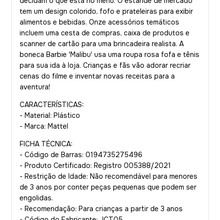
decidam o que está no menu. O estande de mercado
tem um design colorido, fofo e prateleiras para exibir
alimentos e bebidas. Onze acessórios temáticos
incluem uma cesta de compras, caixa de produtos e
scanner de cartão para uma brincadeira realista. A
boneca Barbie 'Malibu' usa uma roupa rosa fofa e tênis
para sua ida à loja. Crianças e fãs vão adorar recriar
cenas do filme e inventar novas receitas para a
aventura!
CARACTERÍSTICAS:
- Material: Plástico
- Marca: Mattel
FICHA TÉCNICA:
- Código de Barras: 0194735275496
- Produto Certificado: Registro 005388/2021
- Restrição de Idade: Não recomendável para menores
de 3 anos por conter peças pequenas que podem ser
engolidas.
- Recomendação: Para crianças a partir de 3 anos
- Código do Fabricante: JCT05