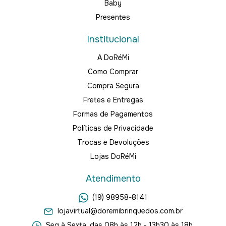
Baby
Presentes
Institucional
A DoRéMi
Como Comprar
Compra Segura
Fretes e Entregas
Formas de Pagamentos
Políticas de Privacidade
Trocas e Devoluções
Lojas DoRéMi
Atendimento
(19) 98958-8141
lojavirtual@doremibrinquedos.com.br
Seg à Sexta, das 08h às 12h - 13h30 às 18h.