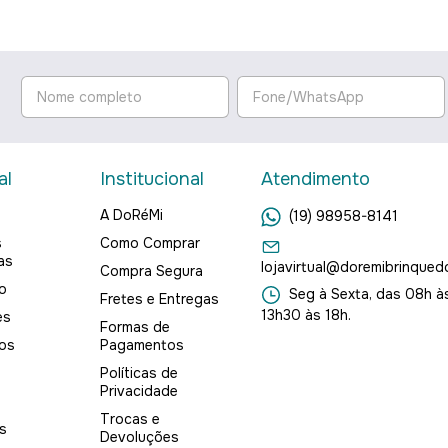
al
Institucional
Atendimento
A DoRéMi
(19) 98958-8141
s
Como Comprar
as
lojavirtual@doremibrinqued
Compra Segura
o
Seg à Sexta, das 08h às
Fretes e Entregas
13h30 às 18h.
es
Formas de
os
Pagamentos
Políticas de
Privacidade
Trocas e
s
Devoluções