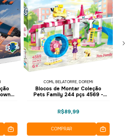
I
COML BELATORRE, DOREMI
C
eção
Blocos de Montar Coleção
Bloc
Town
Pets Family 244 pçs 4569 -
Merry
orémi
COGO Dorémi
R$89,99
COMPRAR