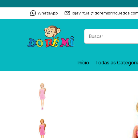
WhatsApp
lojavirtual@doremibrinquedos.com
Início
Todas as Categori