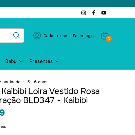
Cadastre-se
|
Fazer login
0
Baby
Presentes
 por Idade
5 - 6 anos
Kaibibi Loira Vestido Rosa
ação BLD347 - Kaibibi
9
lhes