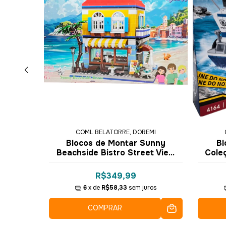
MI
COML BELATORRE, DOREMI
leção
Blocos de Montar Sunny
Bl
439 -
Beachside Bistro Street View
Cole
908 pçs 2905 - COGO Dorémi
R$349,99
6
x de
R$58,33
sem juros
COMPRAR