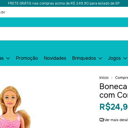
FRETE GRÁTIS nas compras acima de R$ 249,90 para estado de SP.
.br
as
Promoção
Novidades
Brinquedos
Jogos
Início
Compre
Boneca 
com Cor
R$24,9
Ver mais deta