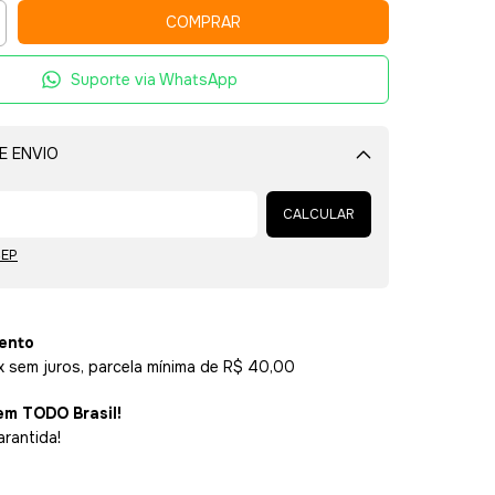
Suporte via WhatsApp
E ENVIO
Alterar CEP
CALCULAR
CEP
ento
x sem juros, parcela mínima de R$ 40,00
em TODO Brasil!
arantida!