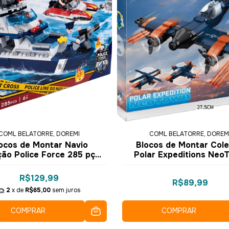
COML BELATORRE, DOREMI
COML BELATORRE, DOREM
ocos de Montar Navio
Blocos de Montar Col
ção Police Force 285 pçs
Polar Expeditions Neo
4164 - COGO Dorémi
248 pçs 3092 - COGO D
R$129,99
R$89,99
2
x de
R$65,00
sem juros
COMPRAR
COMPRAR