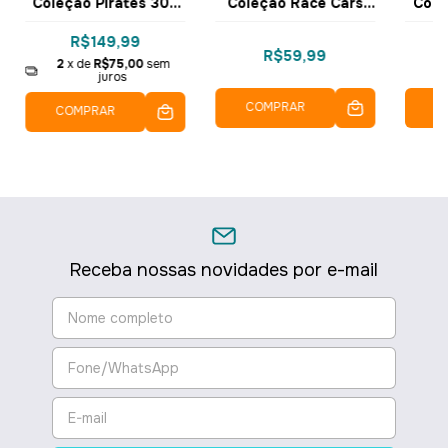
Coleção Pirates 308
Coleção Race Cars
Cole
pçs 3126 - COGO
176 pçs 3439 - COGO
240 
Dorémi
Dorémi
R$149,99
R$59,99
2
x de
R$75,00
sem
juros
COMPRAR
C
COMPRAR
Receba nossas novidades por e-mail