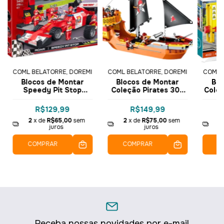
COML BELATORRE, DOREMI
COML BELATORRE, DOREMI
COML 
Blocos de Montar
Blocos de Montar
Blo
Speedy Pit Stop
Coleção Pirates 308
Coleç
Coleção Racing
pçs 3126 - COGO
Shop
Pioneer 218 pçs 3401
Dorémi
C
R$129,99
R$149,99
- COGO Dorémi
2
x de
R$65,00
sem
2
x de
R$75,00
sem
2
juros
juros
COMPRAR
COMPRAR
C
Receba nossas novidades por e-mail