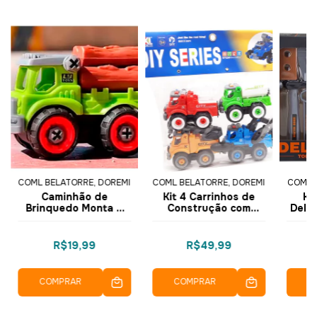
COML BELATORRE, DOREMI
COML BELATORRE, DOREMI
COML 
Caminhão de
Kit 4 Carrinhos de
Ki
Brinquedo Monta e
Construção com
Delu
Desmonta com
Ferramentas Colorido
12 
Ferramentas Verde
CXL900-103A -
Sortido CXL900-104B
Dorémi
R$19,99
R$49,99
- Dorémi
COMPRAR
COMPRAR
C