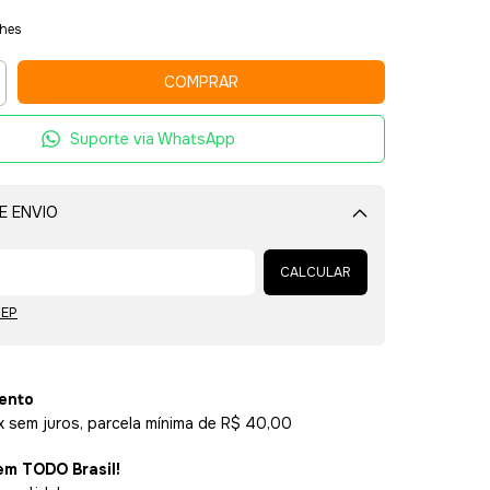
lhes
Suporte via WhatsApp
E ENVIO
Alterar CEP
CALCULAR
CEP
ento
x sem juros, parcela mínima de R$ 40,00
em TODO Brasil!