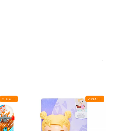
61
%
OFF
23
%
OFF