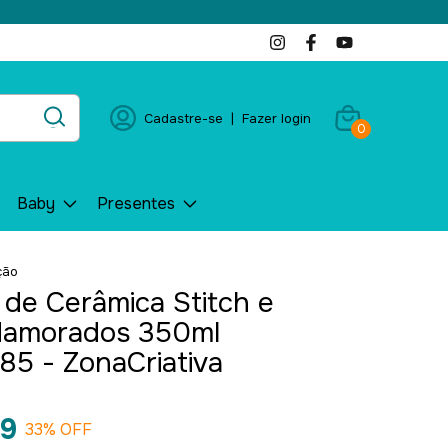
Cadastre-se
|
Fazer login
0
Baby
Presentes
ção
de Cerâmica Stitch e
Namorados 350ml
5 - ZonaCriativa
99
33
% OFF