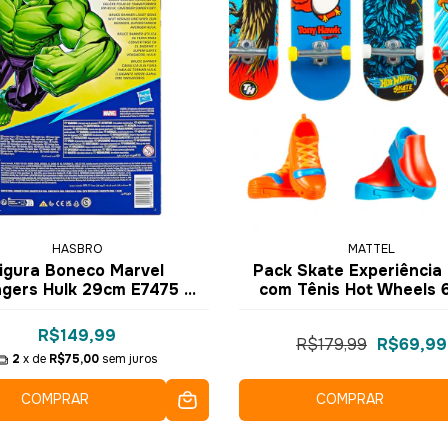
HASBRO
MATTEL
igura Boneco Marvel
Pack Skate Experiência 
gers Hulk 29cm E7475 -
com Tênis Hot Wheels 
Hasbro
HGT84 JBX57 - Matt
R$149,99
R$179,99
R$69,99
2
x de
R$75,00
sem juros
COMPRAR
COMPRAR