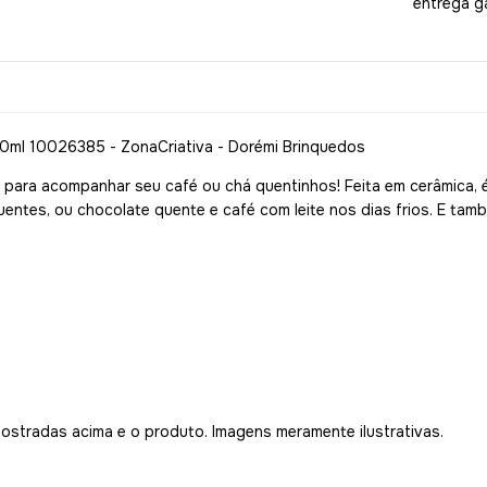
entrega g
0ml 10026385 - ZonaCriativa - Dorémi Brinquedos
para acompanhar seu café ou chá quentinhos! Feita em cerâmica, é 
entes, ou chocolate quente e café com leite nos dias frios. E ta
.
mostradas acima e o produto. Imagens meramente ilustrativas.