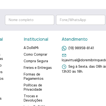
al
Institucional
Atendimento
A DoRéMi
(19) 98958-8141
s
Como Comprar
as
lojavirtual@doremibrinqued
Compra Segura
o
Seg à Sexta, das 08h às
Fretes e Entregas
13h30 às 18h.
es
Formas de
os
Pagamentos
Políticas de
Privacidade
Trocas e
s
Devoluções