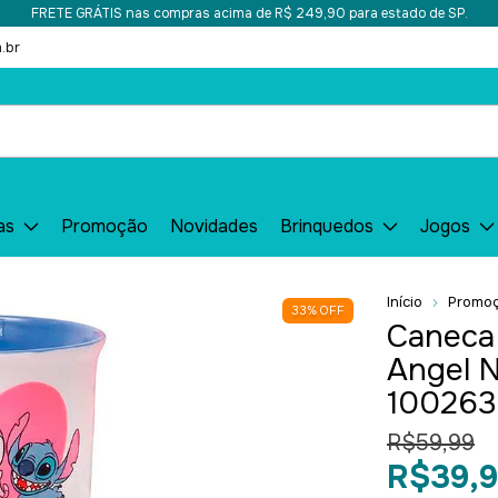
FRETE GRÁTIS nas compras acima de R$ 249,90 para estado de SP.
.br
as
Promoção
Novidades
Brinquedos
Jogos
Início
Promo
33
%
OFF
Caneca 
Angel 
1002638
R$59,99
R$39,