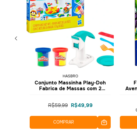
HASBRO
een New
Conjunto Massinha Play-Doh
F
Xeryus
Fabrica de Massas com 2
Aven
Potes Colors F3465 F3159 -
Hasbro
9
R$59,99
R$49,99
COMPRAR