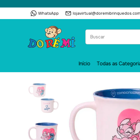
WhatsApp
lojavirtual@doremibrinquedos.com
Início
Todas as Categori