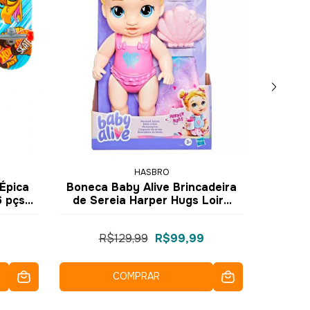
HASBRO
Épica
Boneca Baby Alive Brincadeira
Estojo
6 pçs
de Sereia Harper Hugs Loira
el
G1477 - Hasbro
R$129,99
R$99,99
COMPRAR