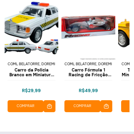
COML BELATORRE, DOREMI
COML BELATORRE, DOREMI
COML 
Carro da Policia
Carro Fórmula 1
Ta
Branco em Miniatura
Racing de Fricção
Minia
McFive Die-Cast
com Som 26cm Cor
Ca
Model 1981 Escala
Sortida 1 pç FA95-4 -
Escal
1:32 6832-33 - Dorémi
Dorémi
R$29,99
R$49,99
COMPRAR
COMPRAR
C