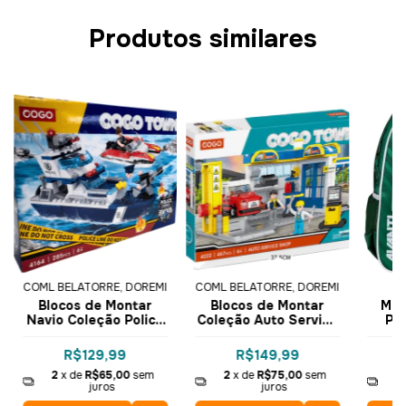
Produtos similares
COML BELATORRE, DOREMI
COML BELATORRE, DOREMI
Blocos de Montar
Blocos de Montar
Moc
Navio Coleção Police
Coleção Auto Service
Pal
Force 285 pçs 4164 -
Shop 467 pçs 4222 -
16
COGO Dorémi
COGO Dorémi
R$129,99
R$149,99
2
x de
R$65,00
sem
2
x de
R$75,00
sem
2
juros
juros