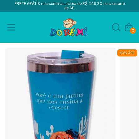
FRETE GRÁTIS nas compras acima de R$ 249,90 para estado
de SP.
0
40
%
OFF