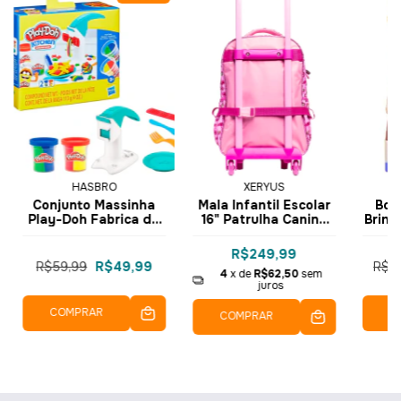
HASBRO
XERYUS
Conjunto Massinha
Mala Infantil Escolar
Bon
Play-Doh Fabrica de
16" Patrulha Canina
Brinc
Massas com 2 Potes
Skye S com Rodas
Har
Colors F3465 F3159 -
15260 - Xeryus
G1
R$249,99
Hasbro
R$59,99
R$49,99
R$1
4
x de
R$62,50
sem
juros
COMPRAR
C
COMPRAR