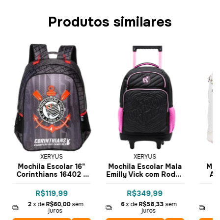
Produtos similares
XERYUS
XERYUS
Mochila Escolar 16"
Mochila Escolar Mala
Mal
Corinthians 16402 -
Emilly Vick com Rodas
Al
Xeryus
17 15610 - Xeryus
Mic
Puff
R$119,99
R$349,99
2
x de
R$60,00
sem
6
x de
R$58,33
sem
6
juros
juros