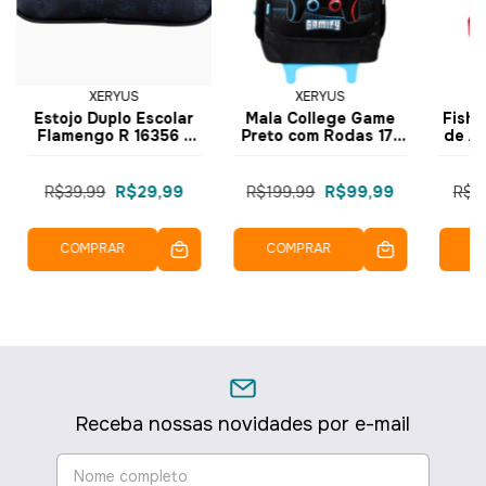
XERYUS
XERYUS
Estojo Duplo Escolar
Mala College Game
Fishe
Flamengo R 16356 -
Preto com Rodas 17"
de An
Xeryus
15788 - Xeryus
de M
R$39,99
R$29,99
R$199,99
R$99,99
R$1
COMPRAR
COMPRAR
C
Receba nossas novidades por e-mail