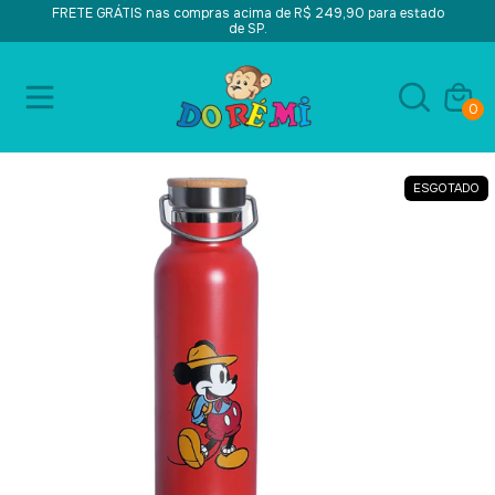
FRETE GRÁTIS nas compras acima de R$ 249,90 para estado
de SP.
0
ESGOTADO