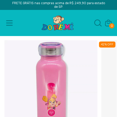
FRETE GRÁTIS nas compras acima de R$ 249,90 para estado
de SP.
0
42
%
OFF