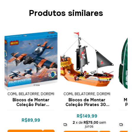
Produtos similares
COML BELATORRE, DOREMI
COML BELATORRE, DOREMI
Blocos de Montar
Blocos de Montar
Moc
Coleção Polar
Coleção Pirates 308
Pal
Expeditions NeoTown
pçs 3126 - COGO
16
248 pçs 3092 - COGO
Dorémi
R$149,99
Dorémi
R$89,99
2
x de
R$75,00
sem
2
juros