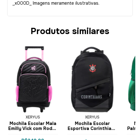
_x000D_ Imagens meramente ilustrativas.
Produtos similares
XERYUS
XERYUS
Mochila Escolar Mala
Mochila Escolar
Mo
Emilly Vick com Rodas
Esportiva Corinthians
Palme
17 15610 - Xeryus
B01 16426 - Xeryus