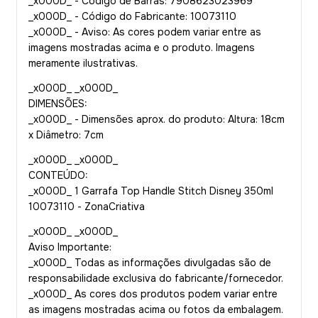
_x000D_ - Código de Barras: 7908623023969
_x000D_ - Código do Fabricante: 10073110
_x000D_ - Aviso: As cores podem variar entre as
imagens mostradas acima e o produto. Imagens
meramente ilustrativas.
_x000D_ _x000D_
DIMENSÕES:
_x000D_ - Dimensões aprox. do produto: Altura: 18cm
x Diâmetro: 7cm
_x000D_ _x000D_
CONTEÚDO:
_x000D_ 1 Garrafa Top Handle Stitch Disney 350ml
10073110 - ZonaCriativa
_x000D_ _x000D_
Aviso Importante:
_x000D_ Todas as informações divulgadas são de
responsabilidade exclusiva do fabricante/fornecedor.
_x000D_ As cores dos produtos podem variar entre
as imagens mostradas acima ou fotos da embalagem.