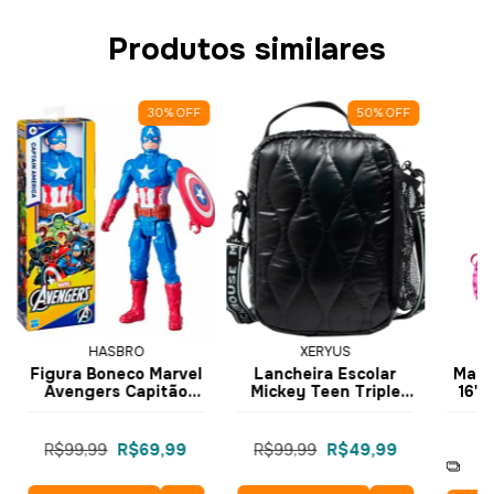
Produtos similares
30
%
OFF
50
%
OFF
HASBRO
XERYUS
Figura Boneco Marvel
Lancheira Escolar
Mala 
Avengers Capitão
Mickey Teen Triple
16" 
América Captain
Puffer Preta 15094 -
Sky
E7877 - Hasbro
Xeryus
15
R$99,99
R$69,99
R$99,99
R$49,99
4