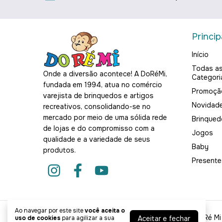
Princip
Início
Todas a
Onde a diversão acontece! A DoRéMi,
Categori
fundada em 1994, atua no comércio
Promoçã
varejista de brinquedos e artigos
Novidad
recreativos, consolidando-se no
mercado por meio de uma sólida rede
Brinqued
de lojas e do compromisso com a
Jogos
qualidade e a variedade de seus
Baby
produtos.
Presente
Ao navegar por este site
você aceita o
Kit Cozinha da LOL Completo - 5 Produtos
- Do Ré Mi
Aceitar e fechar
uso de cookies
para agilizar a sua