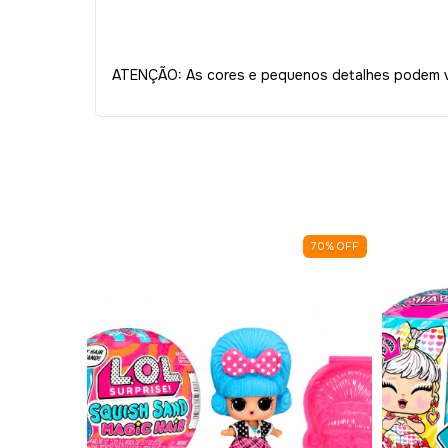
ATENÇÃO: As cores e pequenos detalhes podem va
67
%
OFF
70
%
OFF