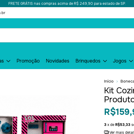
FRETE GRÁTIS nas compras acima de R$ 249,90 para estado de SP.
.br
as
Promoção
Novidades
Brinquedos
Jogos
Início
Bonec
Kit Coz
Produt
R$159,
3
x de
R$53,33
s
Ver mais deta