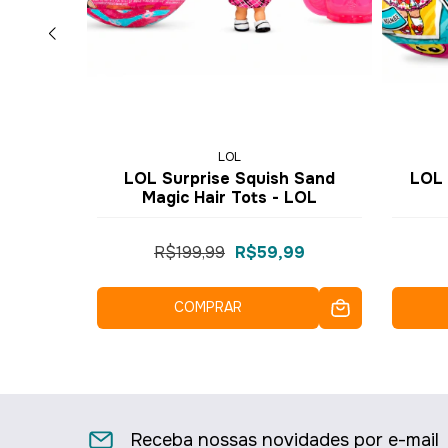
LOL
le LOL
LOL Surprise Squish Sand
LOL 
os 9827
Magic Hair Tots - LOL
9
R$199,99
R$59,99
COMPRAR
Receba nossas novidades por e-mail