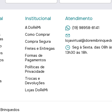
al
Institucional
Atendimento
A DoRéMi
(19) 98958-8141
s
Como Comprar
as
lojavirtual@doremibrinqued
Compra Segura
o
Seg à Sexta, das 08h às
Fretes e Entregas
13h30 às 18h.
es
Formas de
os
Pagamentos
Políticas de
Privacidade
Trocas e
s
Devoluções
Lojas DoRéMi
 Brinquedos