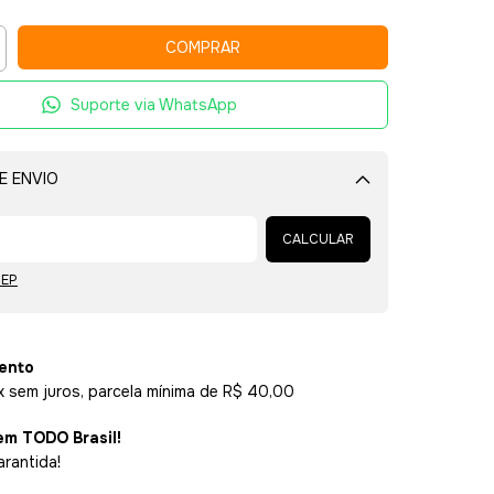
Suporte via WhatsApp
E ENVIO
Alterar CEP
CALCULAR
CEP
ento
x sem juros, parcela mínima de R$ 40,00
em TODO Brasil!
arantida!