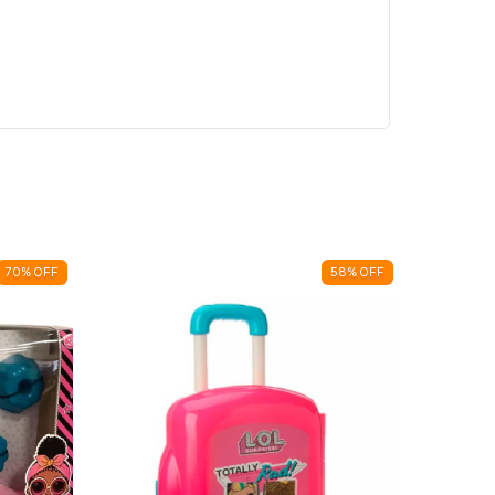
70
%
OFF
58
%
OFF