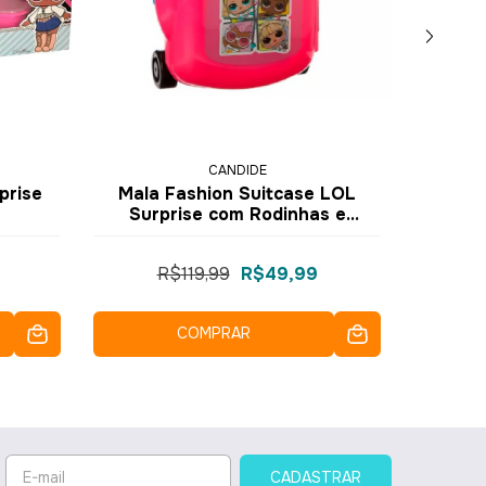
CANDIDE
prise
Mala Fashion Suitcase LOL
Caf
Surprise com Rodinhas e
Sur
Acessórios 9828 - Candide
R$119,99
R$49,99
COMPRAR