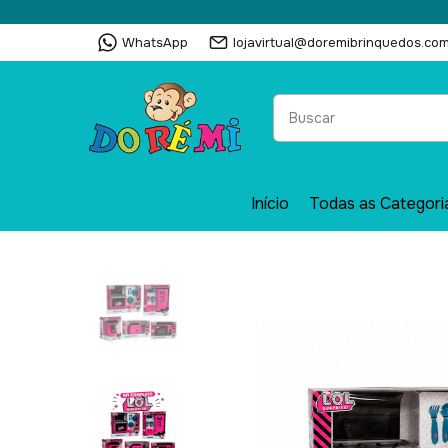
WhatsApp
lojavirtual@doremibrinquedos.com
Início
Todas as Categori