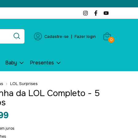
Cadastre-se
|
Fazer login
0
Baby
Presentes
as
LOL Surprises
inha da LOL Completo - 5
os
99
em juros
lhes