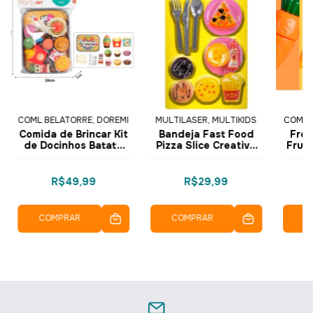
COML BELATORRE, DOREMI
MULTILASER, MULTIKIDS
COML 
Comida de Brincar Kit
Bandeja Fast Food
Fres
de Docinhos Batata
Pizza Slice Creative
Frut
Frita Prato e Talheres
Fun com Talheres
Co
LY8711 - Dorémi
BR1854 - Multikids
Inf
R$49,99
R$29,99
COMPRAR
COMPRAR
C