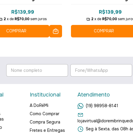
R$139,99
R$139,99
2
x de
R$70,00
sem juros
2
x de
R$70,00
sem juro
COMPRAR
COMPRAR
al
Institucional
Atendimento
A DoRéMi
(19) 98958-8141
s
Como Comprar
as
lojavirtual@doremibrinqued
Compra Segura
o
Seg à Sexta, das 08h às
Fretes e Entregas