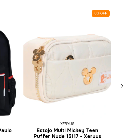
0
%
OFF
XERYUS
Paulo
Estojo Multi Mickey Teen
Moch
s
Puffer Nude 15117 - Xeryus
Teen N