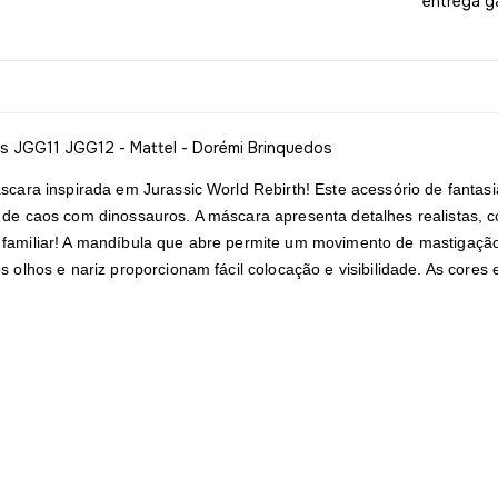
entrega g
s JGG11 JGG12 - Mattel - Dorémi Brinquedos
áscara inspirada em Jurassic World Rebirth! Este acessório de fantas
 de caos com dinossauros. A máscara apresenta detalhes realistas, c
 familiar! A mandíbula que abre permite um movimento de mastigação
s olhos e nariz proporcionam fácil colocação e visibilidade. As cores