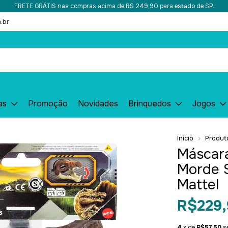
FRETE GRÁTIS nas compras acima de R$ 249,90 para estado de SP.
.br
as
Promoção
Novidades
Brinquedos
Jogos
Início
Produt
Máscara
Morde 
Mattel
R$229,
4
x de
R$57,50
s