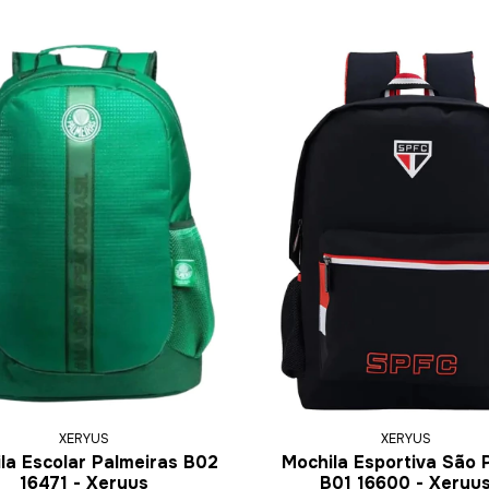
XERYUS
XERYUS
la Escolar Palmeiras B02
Mochila Esportiva São 
16471 - Xeryus
B01 16600 - Xeryu