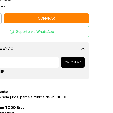
lhes
Suporte via WhatsApp
E ENVIO
Alterar CEP
CALCULAR
CEP
ento
x sem juros, parcela mínima de R$ 40,00
em TODO Brasil!