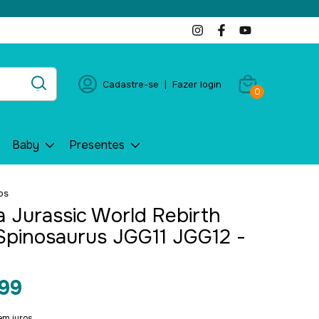
Cadastre-se
|
Fazer login
0
Baby
Presentes
os
 Jurassic World Rebirth
Spinosaurus JGG11 JGG12 -
99
em juros