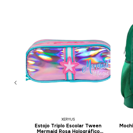
XERYUS
atrulha
Estojo Triplo Escolar Tween
Mochi
Xeryus
Mermaid Rosa Holográfico