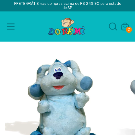
FRETE GRÁTIS nas compras acima de R$ 249,90 para estado
de SP.
0