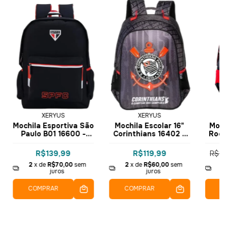
XERYUS
XERYUS
Mochila Esportiva São
Mochila Escolar 16"
Moch
Paulo B01 16600 -
Corinthians 16402 -
Roda
Xeryus
Xeryus
16
R$139,99
R$119,99
R$15
2
x de
R$70,00
sem
2
x de
R$60,00
sem
2
juros
juros
COMPRAR
COMPRAR
C