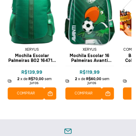
XERYUS
XERYUS
COML 
Mochila Escolar
Mochila Escolar 16
Blo
Palmeiras B02 16471 -
Palmeiras Avanti
Cole
Xeryus
16462 - Xeryus
pç
R$139,99
R$119,99
2
x de
R$70,00
sem
2
x de
R$60,00
sem
2
juros
juros
COMPRAR
COMPRAR
C