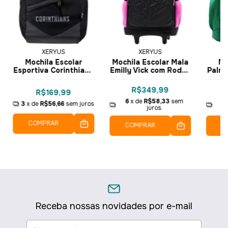
XERYUS
XERYUS
Mochila Escolar
Mochila Escolar Mala
Mo
Esportiva Corinthians
Emilly Vick com Rodas
Palme
B01 16426 - Xeryus
17 15610 - Xeryus
R$349,99
R$169,99
6
x de
R$58,33
sem
2
3
x de
R$56,66
sem juros
juros
COMPRAR
COMPRAR
C
Receba nossas novidades por e-mail