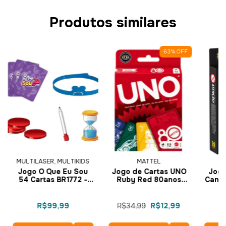
Produtos similares
63
%
OFF
MULTILASER, MULTIKIDS
MATTEL
Jogo O Que Eu Sou
Jogo de Cartas UNO
Jogo
54 Cartas BR1772 -
Ruby Red 80anos
Can 1
Multikids
Mattel 112 Cartas
JGK30 -
R$99,99
R$34,99
R$12,99