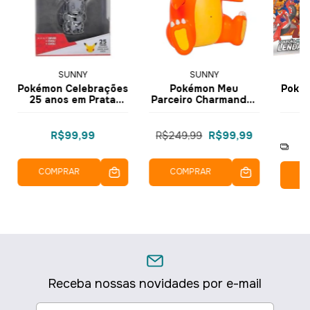
SUNNY
SUNNY
Pokémon Celebrações
Pokémon Meu
Poké
25 anos em Prata
Parceiro Charmander
Eevee - 2664 - Sunny
com Sensores de
Impla
Toque
38 C
3
R$99,99
R$249,99
R$99,99
2
COMPRAR
COMPRAR
C
Receba nossas novidades por e-mail