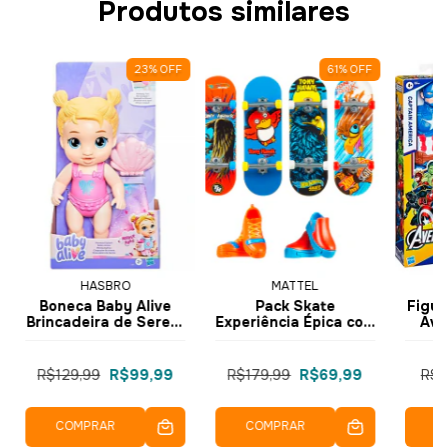
Produtos similares
23
%
OFF
61
%
OFF
HASBRO
MATTEL
Boneca Baby Alive
Pack Skate
Figur
Brincadeira de Sereia
Experiência Épica com
Ave
Harper Hugs Loira
Tênis Hot Wheels 6
Am
G1477 - Hasbro
pçs HGT84 JBX57 -
E7
Mattel
R$129,99
R$99,99
R$179,99
R$69,99
R$9
COMPRAR
COMPRAR
C