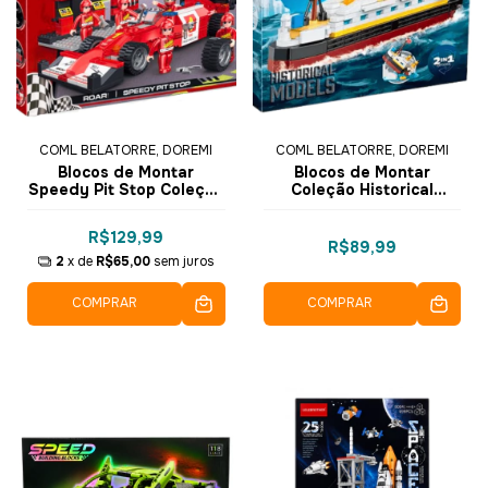
COML BELATORRE, DOREMI
COML BELATORRE, DOREMI
Blocos de Montar
Blocos de Montar
Speedy Pit Stop Coleção
Coleção Historical
Racing Pioneer 218 pçs
Models Titanic 290 pçs
3401 - COGO Dorémi
2111 - COGO Dorémi
R$129,99
R$89,99
2
x de
R$65,00
sem juros
COMPRAR
COMPRAR