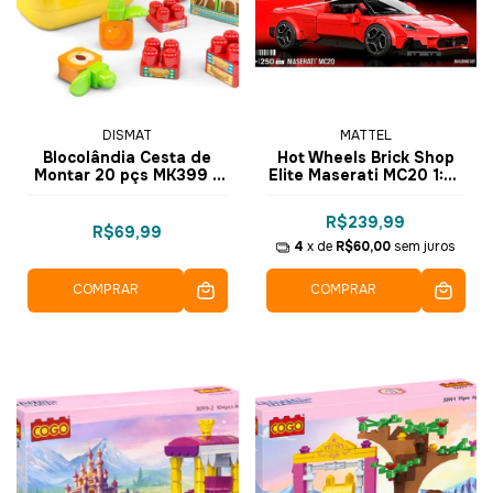
DISMAT
MATTEL
Blocolândia Cesta de
Hot Wheels Brick Shop
Montar 20 pçs MK399 -
Elite Maserati MC20 1:32
Dismat
Blocos de Montar com
250 pçs JFR90 - Mattel
R$239,99
R$69,99
4
x de
R$60,00
sem juros
COMPRAR
COMPRAR