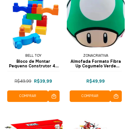
BELL TOY
ZONACRIATIVA
Bloco de Montar
Almofada Formato Fibra
Pequeno Construtor 46
Up Cogumelo Verde
pçs Gigantes 09055 -
10065119 - ZonaCriativa
BellToy
R$49,99
R$39,99
R$49,99
COMPRAR
COMPRAR