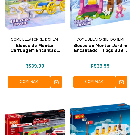
COML BELATORRE, DOREMI
COML BELATORRE, DOREMI
Blocos de Montar
Blocos de Montar Jardim
Carruagem Encantada
Encantado 111 pçs 3099
104 pçs 3099-2 - COGO
- 1 - COGO Dorémi
Dorémi
R$39,99
R$39,99
COMPRAR
COMPRAR