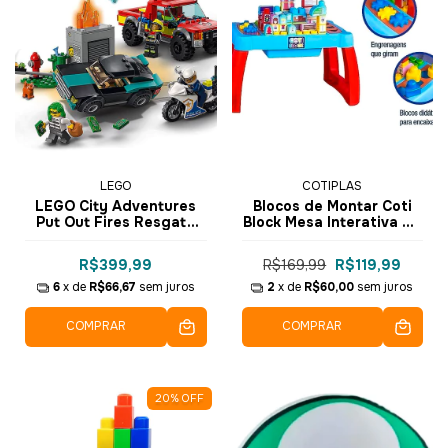
LEGO
COTIPLAS
LEGO City Adventures
Blocos de Montar Coti
Put Out Fires Resgate
Block Mesa Interativa 40
dos Bombeiros e
pçs - 2354 - Cotiplás
Perseguição Policial
R$399,99
R$169,99
R$119,99
Chase 295 pçs - 60319
6
x de
R$66,67
sem juros
2
x de
R$60,00
sem juros
COMPRAR
COMPRAR
20
%
OFF