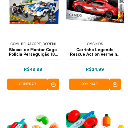
COML BELATORRE, DOREMI
OMG KIDS
Blocos de Montar Cogo
Carrinho Legends
Policia Perseguição 185
Rescue Action Vermelho
pçs
- 4688 - OMG Kids
R$49,99
R$34,99
COMPRAR
COMPRAR