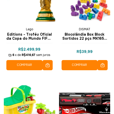
Lego
DISMAT
Editions - Troféu Oficial
Blocolândia Box Block
da Copa do Mundo FIFA™
Sortidos 22 pçs MK165 -
- Lego
Dismat
R$2.499,99
R$39,99
6
x de
R$416,67
sem juros
COMPRAR
COMPRAR