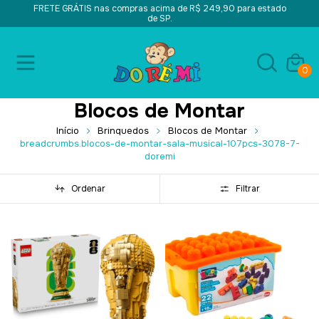
FRETE GRÁTIS nas compras acima de R$ 249,90 para estado
de SP.
0
Blocos de Montar
Início
Brinquedos
Blocos de Montar
breadcrumbs.blocos-de-montar-sala-musical-107pcs-3078-7-
doremi
Ordenar
Filtrar