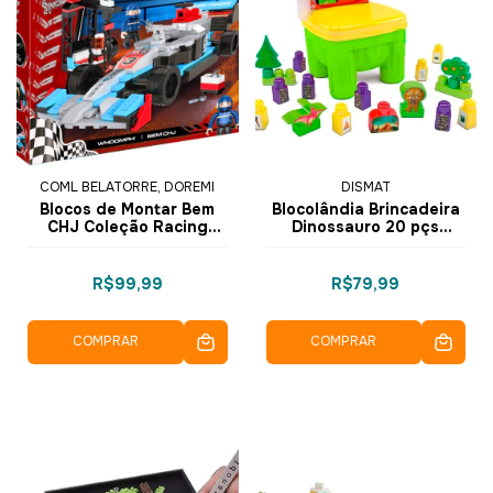
COML BELATORRE, DOREMI
DISMAT
Blocos de Montar Bem
Blocolândia Brincadeira
CHJ Coleção Racing
Dinossauro 20 pçs
Pioneer 288 pçs 3457 -
MK368 - Dismat
COGO Dorémi
R$99,99
R$79,99
COMPRAR
COMPRAR