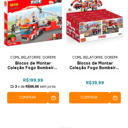
COML BELATORRE, DOREMI
COML BELATORRE, DOREMI
Blocos de Montar
Blocos de Montar
Coleção Fogo Bombeiros
Coleção Fogo Bombeiros
414 pçs 4175 - COGO
3in1 105 pçs 3018-4 -
Dorémi
COGO Dorémi
R$199,99
R$39,99
3
x de
R$66,66
sem juros
COMPRAR
COMPRAR