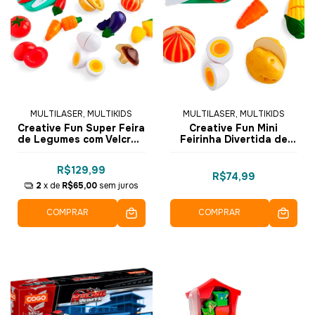
MULTILASER, MULTIKIDS
MULTILASER, MULTIKIDS
Creative Fun Super Feira
Creative Fun Mini
de Legumes com Velcro -
Feirinha Divertida de
BR1110 - Multikids
Legumes com Velcro 8
pçs - BR1108 - Multikids
R$129,99
R$74,99
2
x de
R$65,00
sem juros
COMPRAR
COMPRAR