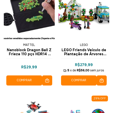
MATTEL
LEGO
Nanoblock Dragon Ball Z
LEGO Friends Veículo de
Frieza 110 pçs HDR14 -
Plantação de Árvores
Mattel
336 pçs - 41707
R$279,99
R$29,99
5
x de
R$56,00
sem juros
COMPRAR
COMPRAR
29
%
OFF