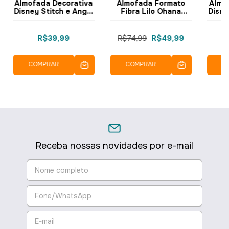
Almofada Decorativa
Almofada Formato
Almo
Disney Stitch e Angel
Fibra Lilo Ohana
Disne
Praia 43x43cm
Disney 10065385 -
Ice
AL0417.8613 -
ZonaCriativa
A
Hedrons
R$39,99
R$74,99
R$49,99
COMPRAR
COMPRAR
C
Receba nossas novidades por e-mail