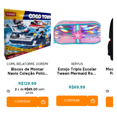
COML BELATORRE, DOREMI
XERYUS
Blocos de Montar
Estojo Triplo Escolar
Mochi
Navio Coleção Police
Tween Mermaid Rosa
Pau
Force 285 pçs 4164 -
Holográfico 16067 -
COGO Dorémi
Xeryus
R$129,99
R$69,99
2
x de
R$65,00
sem
2
juros
COMPRAR
COMPRAR
C