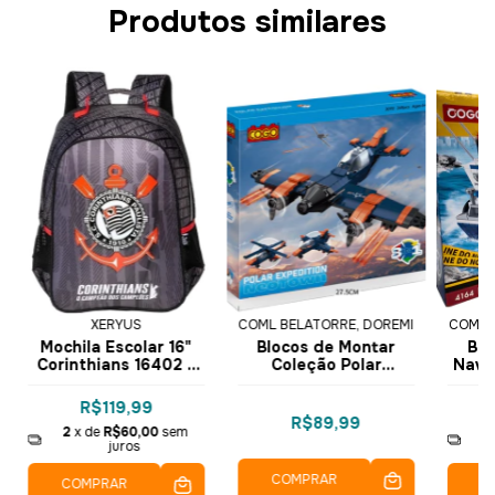
Produtos similares
XERYUS
COML BELATORRE, DOREMI
COML 
Mochila Escolar 16"
Blocos de Montar
Blo
Corinthians 16402 -
Coleção Polar
Navio
Xeryus
Expeditions NeoTown
Force
248 pçs 3092 - COGO
C
R$119,99
Dorémi
R$89,99
2
x de
R$60,00
sem
2
juros
COMPRAR
COMPRAR
C