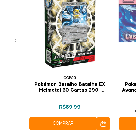
COPAG
iro
Pokémon Baralho Batalha EX
Poke
ores de
Melmetal 60 Cartas 290-
Avan
41140 33946 - Copag
99
R$69,99
COMPRAR