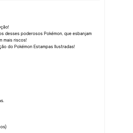
ução!
tros desses poderosos Pokémon, que esbanjam
 mais riscos!
ução do Pokémon Estampas Ilustradas!
s.
tos)