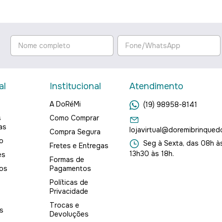
al
Institucional
Atendimento
A DoRéMi
(19) 98958-8141
s
Como Comprar
as
lojavirtual@doremibrinqued
Compra Segura
o
Seg à Sexta, das 08h às
Fretes e Entregas
13h30 às 18h.
es
Formas de
os
Pagamentos
Políticas de
Privacidade
Trocas e
s
Devoluções