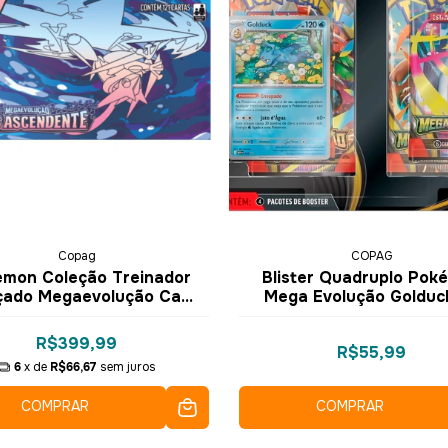
Copag
COPAG
mon Coleção Treinador
Blister Quadruplo Pok
çado Megaevolução Caos
Mega Evolução Golduc
Ascendente
Cartas 10051 35659 - 
R$399,99
R$55,99
6
x de
R$66,67
sem juros
COMPRAR
COMPRAR