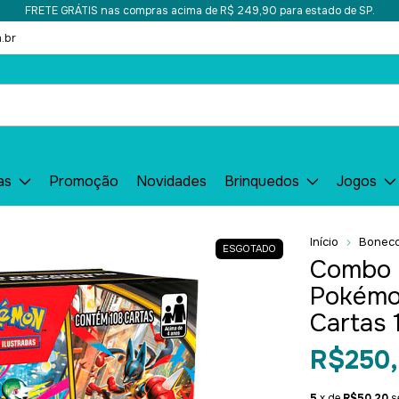
FRETE GRÁTIS nas compras acima de R$ 249,90 para estado de SP.
.br
as
Promoção
Novidades
Brinquedos
Jogos
Início
Bonec
ESGOTADO
Combo 
Pokémo
Cartas
R$250,
5
x de
R$50,20
s