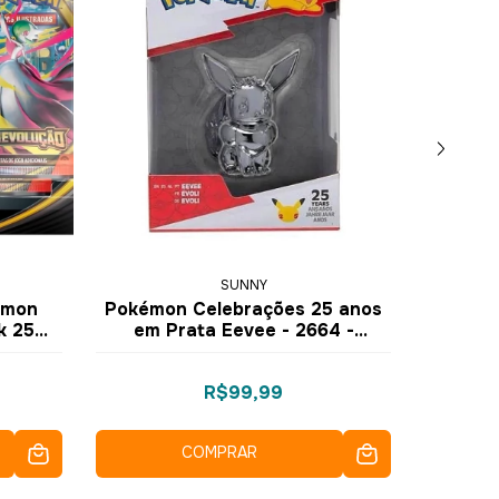
SUNNY
émon
Pokémon Celebrações 25 anos
Pokém
k 25
em Prata Eevee - 2664 -
Houn
Copag
Sunny
41
R$99,99
COMPRAR