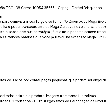
ão TCG 108 Cartas 10054 35665 - Copag - Dorémi Brinquedos
r!
 para demonstrar sua força e se tornar Pokémon ex de Mega Evol
colha o poder transbordante de Mega Gardevoir ex e una-se a ou
to cuidado com sua estratégia, já que mais poderes sempre trazem
a as maiores batalhas que você já travou na expansão Mega Evol
ores de 3 anos por conter peças pequenas que podem ser engolida
.
mostradas acima e o produto. Imagens meramente ilustrativas.
 Órgãos Autorizados - OCP´S (Organismos de Certificação de Produ