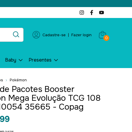
Cadastre-se
|
Fazer login
0
Baby
Presentes
os
Pokémon
de Pacotes Booster
n Mega Evolução TCG 108
 10054 35665 - Copag
99
em juros