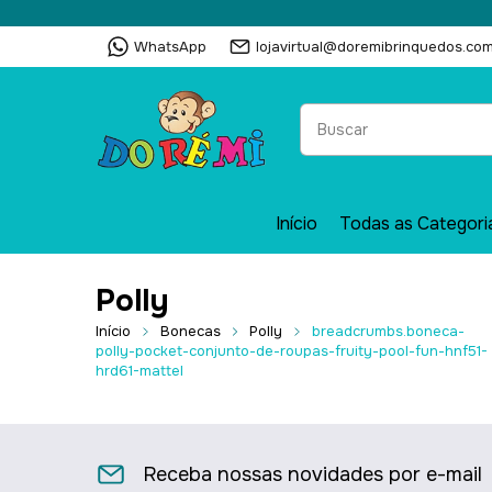
WhatsApp
lojavirtual@doremibrinquedos.com
Início
Todas as Categori
Polly
Início
Bonecas
Polly
breadcrumbs.boneca-
polly-pocket-conjunto-de-roupas-fruity-pool-fun-hnf51-
hrd61-mattel
Receba nossas novidades por e-mail