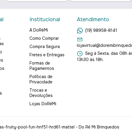
al
Institucional
Atendimento
A DoRéMi
(19) 98958-8141
s
Como Comprar
as
lojavirtual@doremibrinqued
Compra Segura
o
Seg à Sexta, das 08h às
Fretes e Entregas
13h30 às 18h.
es
Formas de
os
Pagamentos
Políticas de
Privacidade
Trocas e
s
Devoluções
Lojas DoRéMi
s-fruity-pool-fun-hnf51-hrd61-mattel
- Do Ré Mi Brinquedos