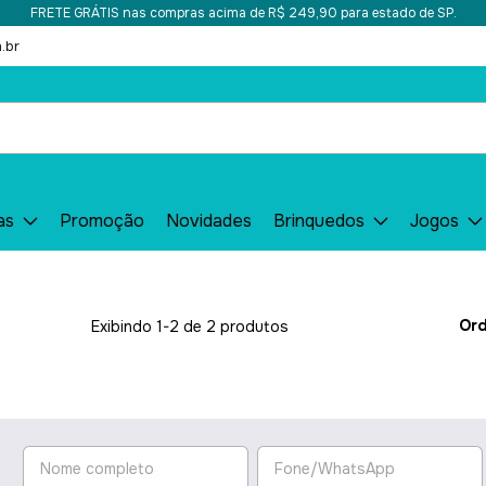
FRETE GRÁTIS nas compras acima de R$ 249,90 para estado de SP.
.br
as
Promoção
Novidades
Brinquedos
Jogos
Ord
Exibindo 1-2 de 2 produtos