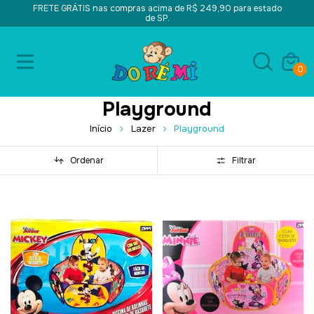
FRETE GRÁTIS nas compras acima de R$ 249,90 para estado
de SP.
0
Playground
Início
Lazer
Playground
Ordenar
Filtrar