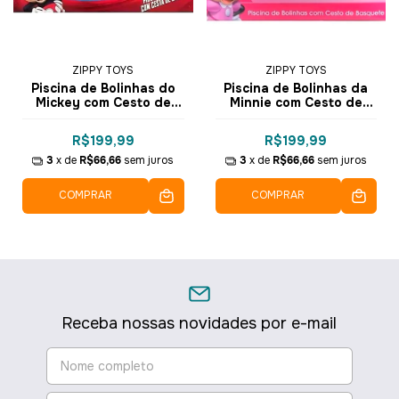
ZIPPY TOYS
ZIPPY TOYS
Piscina de Bolinhas do
Piscina de Bolinhas da
Mickey com Cesto de
Minnie com Cesto de
Basquete com 100
Basquete com 100
Bolinhas 6375 PBC19MC -
Bolinhas - 6687
R$199,99
R$199,99
Zippy Toys
PBC19MN - Zippy Toys
3
x de
R$66,66
sem juros
3
x de
R$66,66
sem juros
COMPRAR
COMPRAR
Receba nossas novidades por e-mail