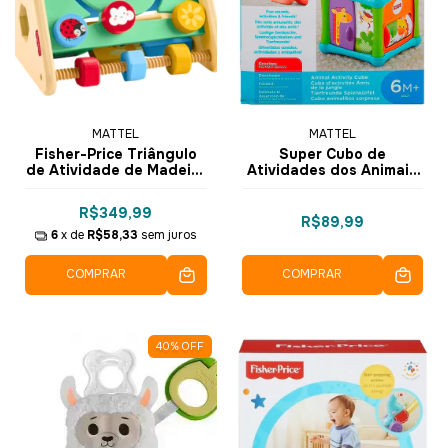
MATTEL
MATTEL
Fisher-Price Triângulo
Super Cubo de
de Atividade de Madeira
Atividades dos Animais
HYG48 - Mattel
Surpresa Fisher-Price
BFH80 - Mattel
R$349,99
R$89,99
6
x de
R$58,33
sem juros
COMPRAR
COMPRAR
40
%
OFF