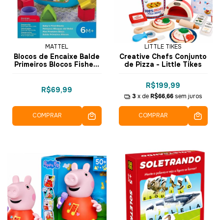
MATTEL
LITTLE TIKES
Blocos de Encaixe Balde
Creative Chefs Conjunto
Primeiros Blocos Fisher-
de Pizza - Little Tikes
Price FFC84 - Mattel
R$199,99
R$69,99
3
x de
R$66,66
sem juros
COMPRAR
COMPRAR