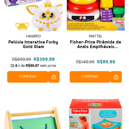
HASBRO
MATTEL
Pelúcia Interativa Furby
Fisher-Price Pirâmide de
Gold Glam
Anéis Empilháveis
Colorido JGR50 - Mattel
R$699,99
R$399,99
R$149,99
R$89,99
6
x de
R$66,67
sem juros
COMPRAR
COMPRAR