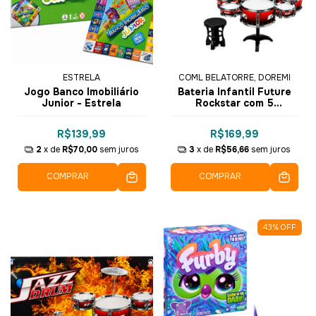
ESTRELA
COML BELATORRE, DOREMI
Jogo Banco Imobiliário
Bateria Infantil Future
Junior - Estrela
Rockstar com 5
Tambores e 1 Prato 47cm
R$139,99
R$169,99
2
x de
R$70,00
sem juros
3
x de
R$56,66
sem juros
COMPRAR
COMPRAR
43
%
OFF