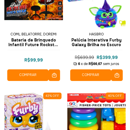
COML BELATORRE, DOREMI
HASBRO
Bateria de Brinquedo
Pelúcia Interativa Furby
Infantil Future Rockstar
Galaxy Brilha no Escuro
3 Tambores e 1 Prato
R$699,99
R$399,99
R$99,99
6
x de
R$66,67
sem juros
COMPRAR
COMPRAR
43
%
OFF
40
%
OFF