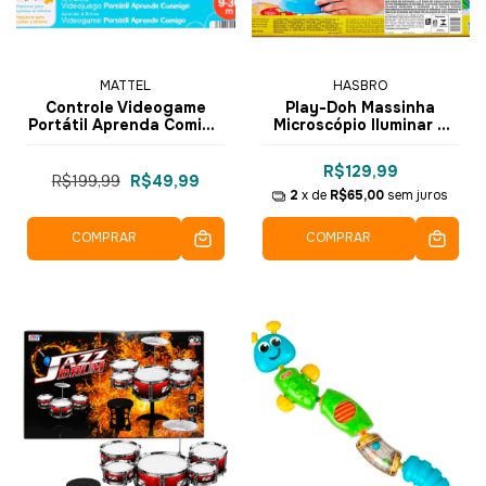
MATTEL
HASBRO
Controle Videogame
Play-Doh Massinha
Portátil Aprenda Comigo
Microscópio Iluminar e
Fisher-Price HNH13 -
Revelar G0494 - Hasbro
Mattel
R$129,99
R$199,99
R$49,99
2
x de
R$65,00
sem juros
COMPRAR
COMPRAR