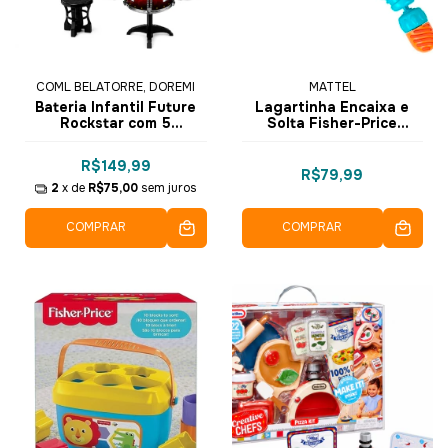
COML BELATORRE, DOREMI
MATTEL
Bateria Infantil Future
Lagartinha Encaixa e
Rockstar com 5
Solta Fisher-Price
Tambores e 1 Prato
W9834 - Mattel
R$149,99
R$79,99
2
x de
R$75,00
sem juros
COMPRAR
COMPRAR