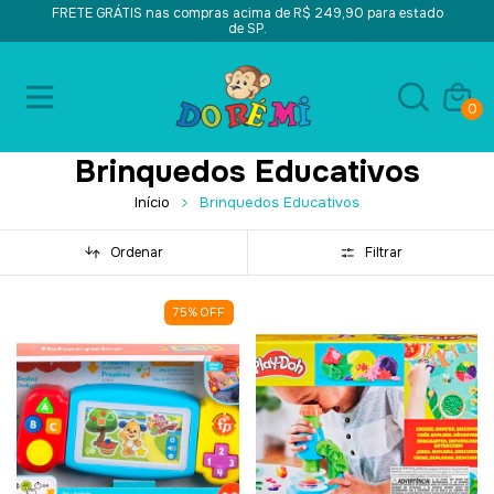
FRETE GRÁTIS nas compras acima de R$ 249,90 para estado
de SP.
0
Brinquedos Educativos
Início
Brinquedos Educativos
Ordenar
Filtrar
75
%
OFF