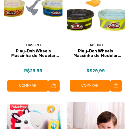
HASBRO
HASBRO
Play-Doh Wheels
Play-Doh Wheels
Massinha de Modelar
Massinha de Modelar
Massa de Construção
Massa de Construção
Fogo e Água - E4508
Asfalto e Cimento -
E5792 - Hasbro
E4508 E4525 - Hasbro
R$29,99
R$29,99
COMPRAR
COMPRAR