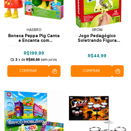
HASBRO
GROW
Boneca Peppa Pig Canta
Jogo Pedagógico
e Encanta com
Soletrando Figura
Microfone - Hasbro
Animais - Grow
R$199,99
R$44,99
3
x de
R$66,66
sem juros
COMPRAR
COMPRAR