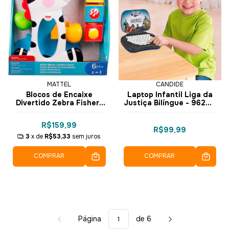
MATTEL
CANDIDE
Blocos de Encaixe
Laptop Infantil Liga da
Divertido Zebra Fisher-
Justiça Bilíngue - 9620 -
Price CGN63 - Mattel
Candide
R$159,99
R$99,99
3
x de
R$53,33
sem juros
COMPRAR
COMPRAR
Página
de 6