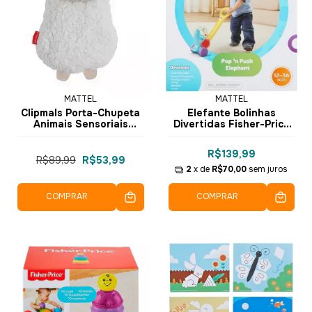
MATTEL
MATTEL
Clipmals Porta-Chupeta
Elefante Bolinhas
Animais Sensoriais
Divertidas Fisher-Price
Lhama Fisher-Price
Y8651 - Mattel
GKC49 GKC47 - Mattel
R$139,99
R$89,99
R$53,99
2
x de
R$70,00
sem juros
COMPRAR
COMPRAR