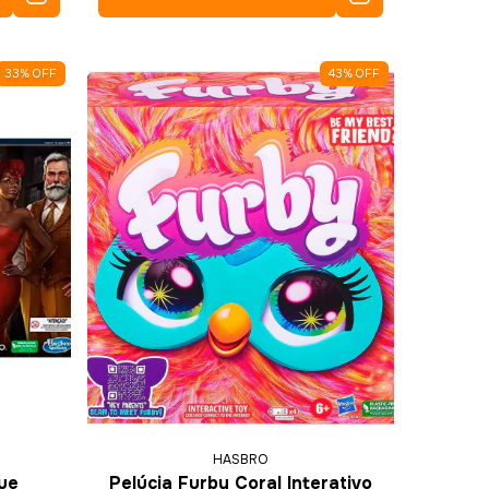
33
%
OFF
43
%
OFF
HASBRO
ue
Pelúcia Furby Coral Interativo