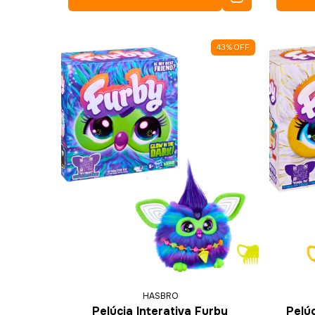
43
%
OFF
HASBRO
Pelúcia Interativa Furby
Pelúc