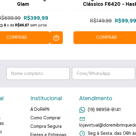
Glam
Clássico F6420 - Has
R$699,99
R$399,99
R$149,99
R$99,9
6
x de
R$66,67
sem juros
COMPRAR
COMPRAR
al
Institucional
Atendimento
A DoRéMi
(19) 98958-8141
s
Como Comprar
as
lojavirtual@doremibrinqued
Compra Segura
o
Seg à Sexta, das 08h às
Fretes e Entregas