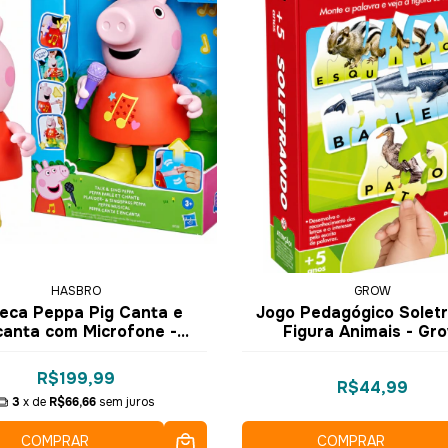
HASBRO
GROW
eca Peppa Pig Canta e
Jogo Pedagógico Solet
canta com Microfone -
Figura Animais - Gr
Hasbro
R$199,99
R$44,99
3
x de
R$66,66
sem juros
COMPRAR
COMPRAR