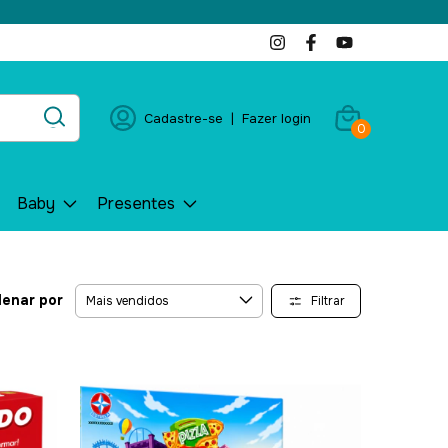
Cadastre-se
|
Fazer login
0
Baby
Presentes
enar por
Filtrar