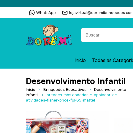
WhatsApp
lojavirtual@doremibrinquedos.com
Início
Todas as Categori
Desenvolvimento Infantil
Início
Brinquedos Educativos
Desenvolvimento
Infantil
breadcrumbs.andador-e-apoiador-de-
atividades-fisher-price-fyk65-mattel