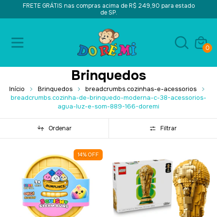
FRETE GRÁTIS nas compras acima de R$ 249,90 para estado
de SP.
0
Brinquedos
Início
Brinquedos
breadcrumbs.cozinhas-e-acessorios
breadcrumbs.cozinha-de-brinquedo-moderna-c-38-acessorios-
agua-luz-e-som-889-166-doremi
Ordenar
Filtrar
14
%
OFF