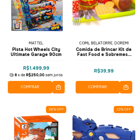
MATTEL
COML BELATORRE, DOREMI
Pista Hot Wheels City
Comida de Brincar Kit de
Ultimate Garage 90cm
Fast Food e Sobremesa
8813 - Dorémi
R$1.499,99
R$39,99
6
x de
R$250,00
sem juros
COMPRAR
COMPRAR
38
%
OFF
33
%
OFF