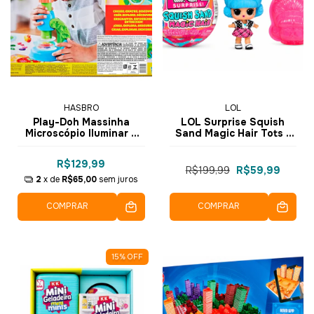
HASBRO
LOL
Play-Doh Massinha
LOL Surprise Squish
Microscópio Iluminar e
Sand Magic Hair Tots -
Revelar G0494 - Hasbro
LOL
R$129,99
R$199,99
R$59,99
2
x de
R$65,00
sem juros
COMPRAR
COMPRAR
15
%
OFF