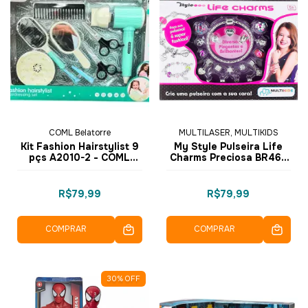
COML Belatorre
MULTILASER, MULTIKIDS
Kit Fashion Hairstylist 9
My Style Pulseira Life
pçs A2010-2 - COML
Charms Preciosa BR468
Belatorre
- Multikids
R$79,99
R$79,99
COMPRAR
COMPRAR
30
%
OFF