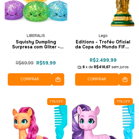
LIBERALIS
Lego
Squishy Dumpling
Editions - Troféu Oficial
Surpresa com Gliter -
da Copa do Mundo FIFA™
Liberalis
- Lego
R$2.499,99
R$69,99
R$59,99
6
x de
R$416,67
sem juros
COMPRAR
COMPRAR
71
%
OFF
71
%
OFF