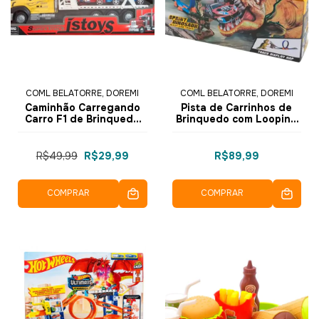
COML BELATORRE, DOREMI
COML BELATORRE, DOREMI
Caminhão Carregando
Pista de Carrinhos de
Carro F1 de Brinquedo
Brinquedo com Looping
Escala 1:32 Sortido
Sprint Track Dinossauro
JS898-12B - Dorémi
LT-010 - Dorémi
R$49,99
R$29,99
R$89,99
COMPRAR
COMPRAR