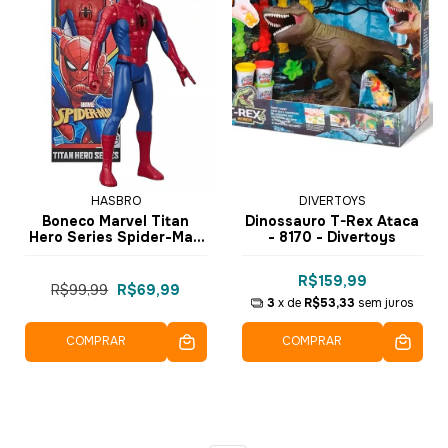
HASBRO
DIVERTOYS
Boneco Marvel Titan
Dinossauro T-Rex Ataca
Hero Series Spider-Man
- 8170 - Divertoys
E7333 - Hasbro
R$159,99
R$99,99
R$69,99
3
x de
R$53,33
sem juros
COMPRAR
COMPRAR