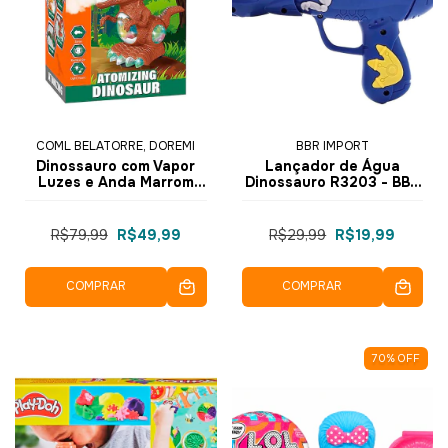
COML BELATORRE, DOREMI
BBR IMPORT
Dinossauro com Vapor
Lançador de Água
Luzes e Anda Marrom
Dinossauro R3203 - BBR
Escuro ZR172 - Dorémi
Toys
R$79,99
R$49,99
R$29,99
R$19,99
COMPRAR
COMPRAR
70
%
OFF