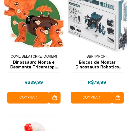
COML BELATORRE, DOREMI
BBR IMPORT
Dinossauro Monta e
Blocos de Montar
Desmonta Triceratopo
Dinossauro Robotics
RS046-1 - Dorémi
Mecânico Luz e Som
R3200 - BBR Toys
R$39,99
R$79,99
COMPRAR
COMPRAR