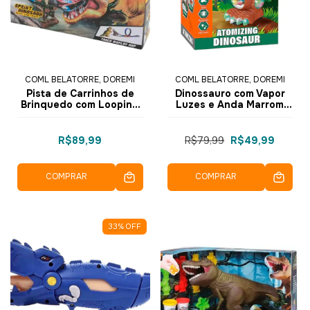
COML BELATORRE, DOREMI
COML BELATORRE, DOREMI
Pista de Carrinhos de
Dinossauro com Vapor
Brinquedo com Looping
Luzes e Anda Marrom
Sprint Track Dinossauro
Escuro ZR172 - Dorémi
LT-010 - Dorémi
R$89,99
R$79,99
R$49,99
COMPRAR
COMPRAR
33
%
OFF