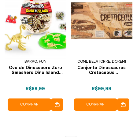
BARAO, FUN
COML BELATORRE, DOREMI
Ovo de Dinossauro Zuru
Conjunto Dinossauros
Smashers Dino Island
Cretaceous
Piratas 14cm Sortido
Espinossauro
F0120-9 - Fun
Pterossauro em Vinil 4
pçs 4402-15 - Dorémi
R$69,99
R$99,99
COMPRAR
COMPRAR