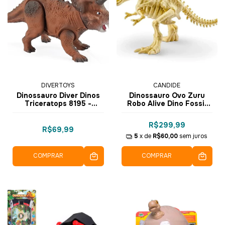
DIVERTOYS
CANDIDE
Dinossauro Diver Dinos
Dinossauro Ovo Zuru
Triceratops 8195 -
Robo Alive Dino Fossil
Divertoys
Find com Luz e Sons -
1122 - Candide
R$299,99
R$69,99
5
x de
R$60,00
sem juros
COMPRAR
COMPRAR