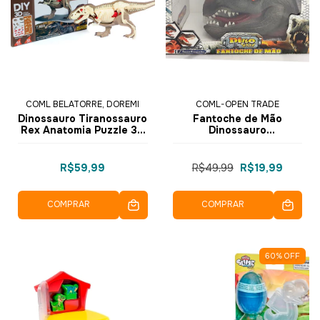
COML BELATORRE, DOREMI
COML-OPEN TRADE
Dinossauro Tiranossauro
Fantoche de Mão
Rex Anatomia Puzzle 3D
Dinossauro
42 pçs 310B-1 - Dorémi
Dilophossaurus Dino
Show HWA1221133 -
Dorémi
R$59,99
R$49,99
R$19,99
COMPRAR
COMPRAR
60
%
OFF