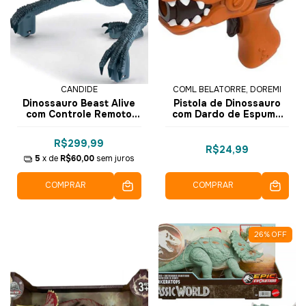
CANDIDE
COML BELATORRE, DOREMI
Dinossauro Beast Alive
Pistola de Dinossauro
com Controle Remoto
com Dardo de Espuma
Speed Raptor - 1126 -
Sortido 9942-1 - Dorémi
Candide
R$299,99
R$24,99
5
x de
R$60,00
sem juros
COMPRAR
COMPRAR
26
%
OFF