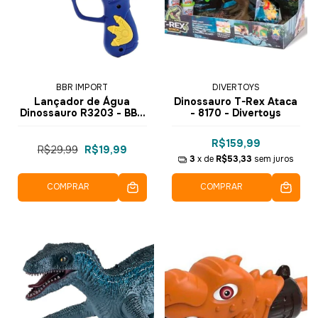
BBR IMPORT
DIVERTOYS
Lançador de Água
Dinossauro T-Rex Ataca
Dinossauro R3203 - BBR
- 8170 - Divertoys
Toys
R$159,99
R$29,99
R$19,99
3
x de
R$53,33
sem juros
COMPRAR
COMPRAR