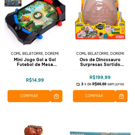
COML BELATORRE, DOREMI
COML BELATORRE, DOREMI
Mini Jogo Gol a Gol
Ovo de Dinossauro
Futebol de Mesa
Surpresas Sortido
Dinossauro 1202-4 -
RS051 - Dorémi
Dorémi Brinquedos
R$199,99
R$14,99
3
x de
R$66,66
sem juros
COMPRAR
COMPRAR