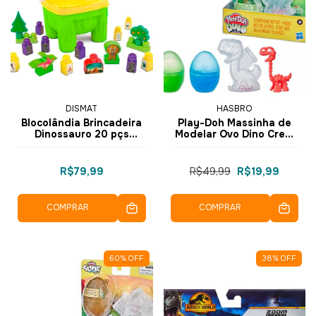
DISMAT
HASBRO
Blocolândia Brincadeira
Play-Doh Massinha de
Dinossauro 20 pçs
Modelar Ovo Dino Crew
MK368 - Dismat
Bones Eggs F1499
F2065 - Hasbro
R$79,99
R$49,99
R$19,99
COMPRAR
COMPRAR
60
%
OFF
38
%
OFF