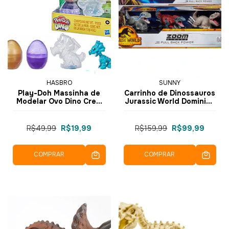
HASBRO
SUNNY
Play-Doh Massinha de
Carrinho de Dinossauros
Modelar Ovo Dino Crew
Jurassic World Dominion
Bones Eggs F1499 F2012
Zoom Riders - 3034 -
- Hasbro
Sunny
R$49,99
R$19,99
R$159,99
R$99,99
COMPRAR
COMPRAR