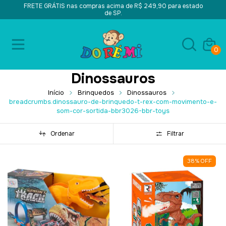
FRETE GRÁTIS nas compras acima de R$ 249,90 para estado
de SP.
0
Dinossauros
Início
Brinquedos
Dinossauros
breadcrumbs.dinossauro-de-brinquedo-t-rex-com-movimento-e-
som-cor-sortida-bbr3026-bbr-toys
Ordenar
Filtrar
38
%
OFF