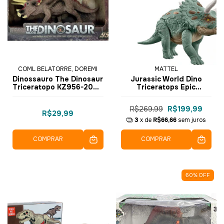
COML BELATORRE, DOREMI
MATTEL
Dinossauro The Dinosaur
Jurassic World Dino
Triceratopo KZ956-205G
Triceratops Epic
- Dorémi
Evolution 32cm HTK79 -
Mattel
R$269,99
R$199,99
R$29,99
3
x de
R$66,66
sem juros
COMPRAR
COMPRAR
60
%
OFF