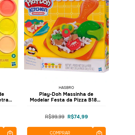
HASBRO
de
Play-Doh Massinha de
etras
Modelar Festa da Pizza B1856
ro
- Hasbro
R$99,99
R$74,99
COMPRAR