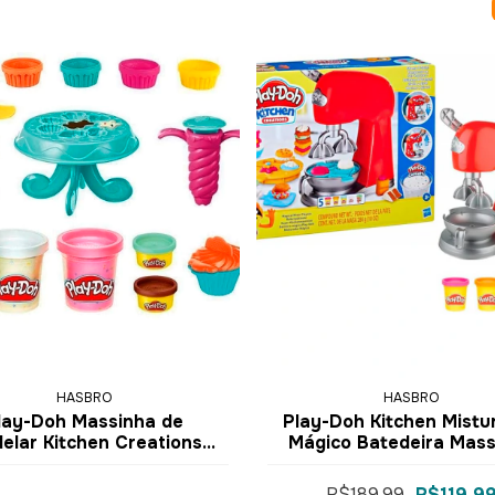
HASBRO
HASBRO
lay-Doh Massinha de
Play-Doh Kitchen Mistu
elar Kitchen Creations
Mágico Batedeira Mass
akes Coloridos - E7253
de Modelar F4718 - Ha
F2929 - Hasbro
R$189,99
R$119,9