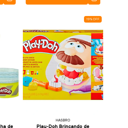
19
%
OFF
HASBRO
nha de
Play-Doh Brincando de