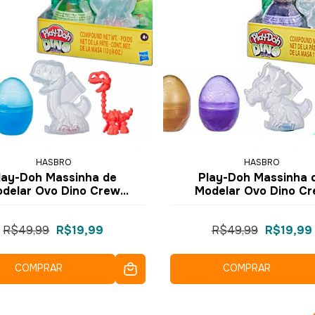
HASBRO
HASBRO
lay-Doh Massinha de
Play-Doh Massinha 
delar Ovo Dino Crew
Modelar Ovo Dino C
es Eggs F1499 F2065 -
Bones Eggs F1499 F20
Hasbro
Hasbro
R$49,99
R$19,99
R$49,99
R$19,99
COMPRAR
COMPRAR