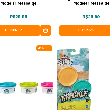
Modelar Massa de
Modelar Massa de
strução Fogo e Água -
Construção Asfalto e C
4508 E5792 - Hasbro
- E4508 E4525 - Has
R$29,99
R$29,99
COMPRAR
COMPRAR
40
%
OFF