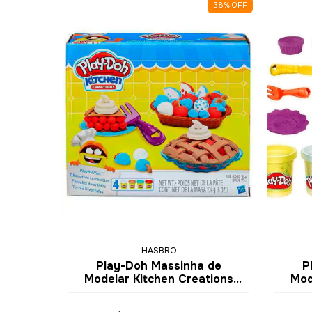
38
%
OFF
HASBRO
Play-Doh Massinha de
P
Modelar Kitchen Creations
Mod
Tortas Divertidas B3398 -
Cupc
Hasbro