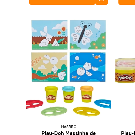
HASBRO
Play-Doh Massinha de
Play-