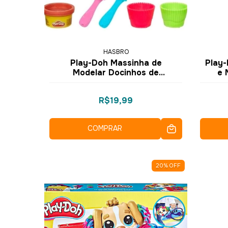
HASBRO
Play-Doh Massinha de
Play-
Modelar Docinhos de
e 
Chocolate - 49654 49685 -
Hasbro
R$19,99
COMPRAR
20
%
OFF