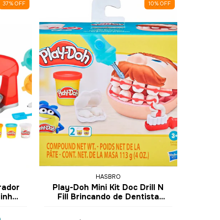
37
%
OFF
10
%
OFF
HASBRO
rador
Play-Doh Mini Kit Doc Drill N
inha
Fill Brincando de Dentista
sbro
Massinha de Modelar E4919 -
Hasbro
9