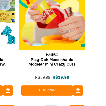
HASBRO
de
Play-Doh Massinha de
rew
Modelar Mini Crazy Cuts
12 -
E4902 E4918 - Hasbro
R$59,99
R$39,99
COMPRAR