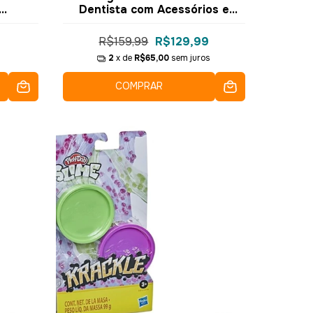
Dentista com Acessórios e
imento
Potes Massinhas F1259 -
bro
Hasbro
R$159,99
R$129,99
2
x de
R$65,00
sem juros
COMPRAR