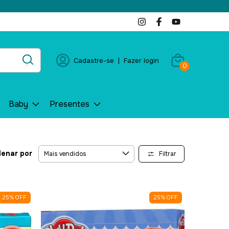
Cadastre-se
|
Fazer login
0
Baby
Presentes
enar por
Filtrar
25
%
OFF
25
%
OFF