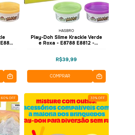
HASBRO
kle
Play-Doh Slime Krackle Verde
 E8811
e Roxa - E8788 E8812 -
Hasbro
R$39,99
COMPRAR
60
%
OFF
33
%
OFF