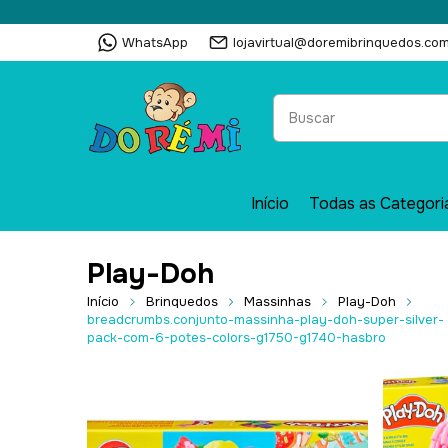
WhatsApp
lojavirtual@doremibrinquedos.com
Início
Todas as Categori
Play-Doh
Início
Brinquedos
Massinhas
Play-Doh
breadcrumbs.conjunto-massinha-play-doh-super-silver-
pack-com-6-potes-colors-g1750-g1740-hasbro