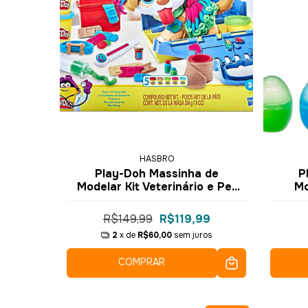
HASBRO
Play-Doh Massinha de
P
Modelar Kit Veterinário e Pet
Mo
Shop F3639 - Hasbro
Bon
R$149,99
R$119,99
2
x de
R$60,00
sem juros
COMPRAR