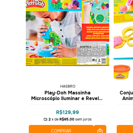
HASBRO
Play-Doh Massinha
Conju
Microscópio Iluminar e Revelar
Anim
G0494 - Hasbro
R$129,99
2
x de
R$65,00
sem juros
COMPRAR