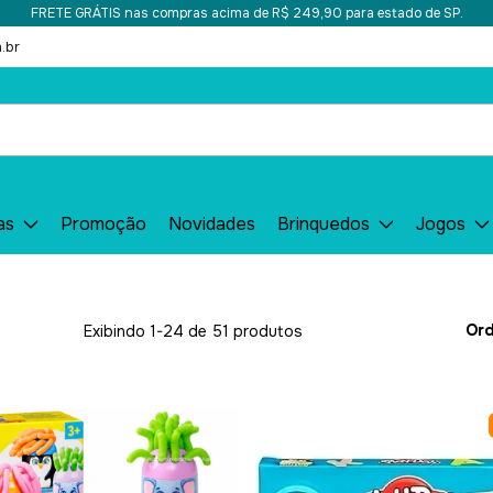
FRETE GRÁTIS nas compras acima de R$ 249,90 para estado de SP.
.br
as
Promoção
Novidades
Brinquedos
Jogos
Ord
Exibindo 1-24 de 51 produtos