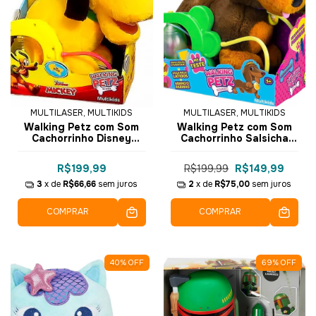
MULTILASER, MULTIKIDS
MULTILASER, MULTIKIDS
Walking Petz com Som
Walking Petz com Som
Cachorrinho Disney
Cachorrinho Salsicha
Pluto BR1876 - Multikids
BR1875 - Multikids
R$199,99
R$199,99
R$149,99
3
x de
R$66,66
sem juros
2
x de
R$75,00
sem juros
COMPRAR
COMPRAR
40
%
OFF
69
%
OFF