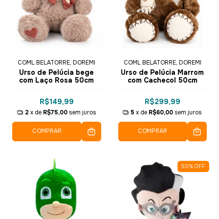
COML BELATORRE, DOREMI
COML BELATORRE, DOREMI
Urso de Pelúcia bege
Urso de Pelúcia Marrom
com Laço Rosa 50cm
com Cachecol 50cm
R$149,99
R$299,99
2
x de
R$75,00
sem juros
5
x de
R$60,00
sem juros
COMPRAR
COMPRAR
50
%
OFF