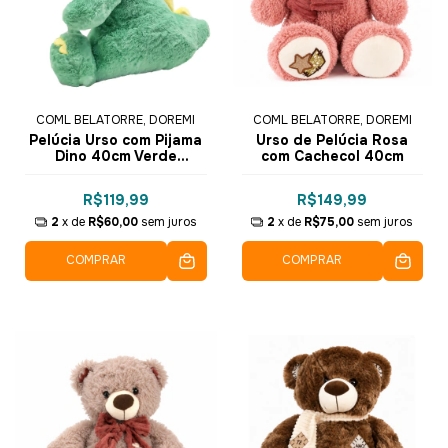
COML BELATORRE, DOREMI
COML BELATORRE, DOREMI
Pelúcia Urso com Pijama
Urso de Pelúcia Rosa
Dino 40cm Verde
com Cachecol 40cm
DRM1053 - Dorémi
R$119,99
R$149,99
2
x de
R$60,00
sem juros
2
x de
R$75,00
sem juros
COMPRAR
COMPRAR