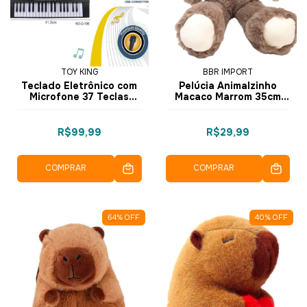
TOY KING
BBR IMPORT
Teclado Eletrônico com
Pelúcia Animalzinho
Microfone 37 Teclas
Macaco Marrom 35cm
Preto TK-AB4806 - Toy
R3395 - BBR Toys
King
R$99,99
R$29,99
COMPRAR
COMPRAR
64
%
OFF
40
%
OFF