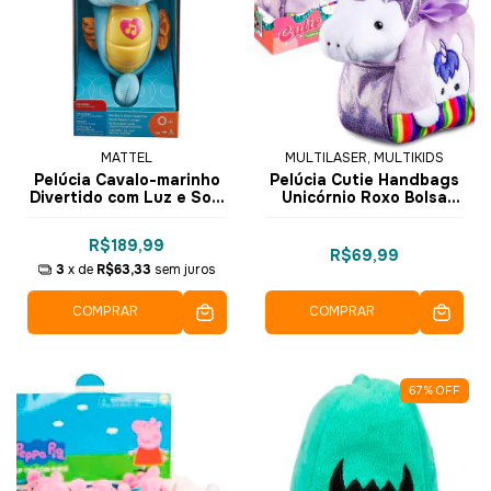
MATTEL
MULTILASER, MULTIKIDS
Pelúcia Cavalo-marinho
Pelúcia Cutie Handbags
Divertido com Luz e Som
Unicórnio Roxo Bolsa
Fisher-Price DGH82 -
BR1712 - Multikids
Mattel
R$189,99
R$69,99
3
x de
R$63,33
sem juros
COMPRAR
COMPRAR
67
%
OFF