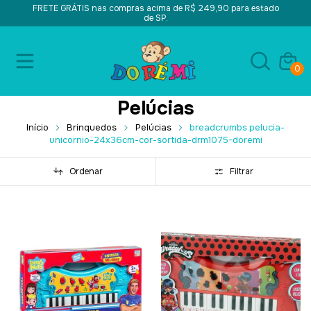
FRETE GRÁTIS nas compras acima de R$ 249,90 para estado
de SP.
0
Pelúcias
Início
Brinquedos
Pelúcias
breadcrumbs.pelucia-
unicornio-24x36cm-cor-sortida-drm1075-doremi
Ordenar
Filtrar