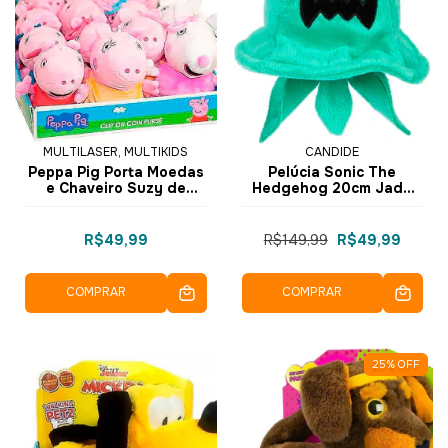
MULTILASER, MULTIKIDS
CANDIDE
Peppa Pig Porta Moedas
Pelúcia Sonic The
e Chaveiro Suzy de
Hedgehog 20cm Jade
Pelúcia BR1692 -
Whisp - 3436 - Candide
Multikids
R$49,99
R$149,99
R$49,99
COMPRAR
COMPRAR
25
%
OFF