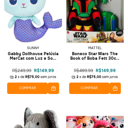
SUNNY
MATTEL
Gabby Dollhouse Pelúcia
Boneco Star Wars The
MerCat com Luz e Som
Book of Boba Fett 30cm
33cm 3636 - Sunny
- Mattel
R$249,99
R$149,99
R$489,99
R$149,99
2
x de
R$75,00
sem juros
2
x de
R$75,00
sem juros
COMPRAR
COMPRAR