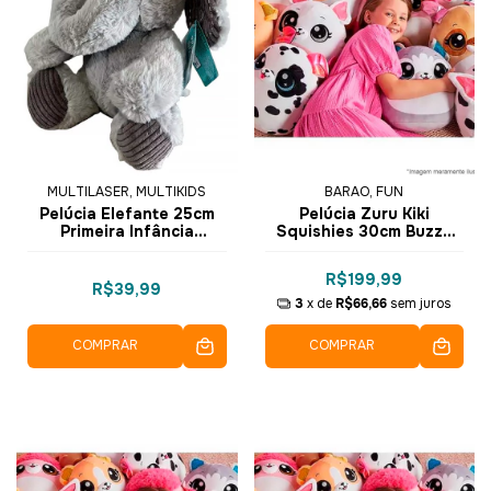
MULTILASER, MULTIKIDS
BARAO, FUN
Pelúcia Elefante 25cm
Pelúcia Zuru Kiki
Primeira Infância
Squishies 30cm Buzzy
BR2050 - Multikids
F0092-4 - Fun
R$199,99
R$39,99
3
x de
R$66,66
sem juros
COMPRAR
COMPRAR