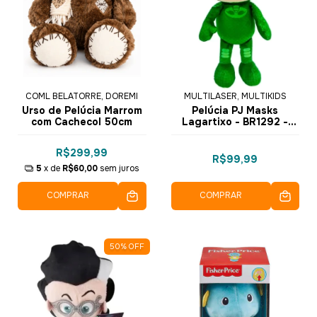
COML BELATORRE, DOREMI
MULTILASER, MULTIKIDS
Urso de Pelúcia Marrom
Pelúcia PJ Masks
com Cachecol 50cm
Lagartixo - BR1292 -
Multikids
R$299,99
R$99,99
5
x de
R$60,00
sem juros
COMPRAR
COMPRAR
50
%
OFF