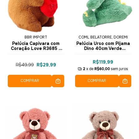
BBR IMPORT
COML BELATORRE, DOREMI
Pelúcia Capivara com
Pelúcia Urso com Pijama
Coração Love R3685 -
Dino 40cm Verde
BBR Toys
DRM1053 - Dorémi
R$119,99
R$49,99
R$29,99
2
x de
R$60,00
sem juros
COMPRAR
COMPRAR