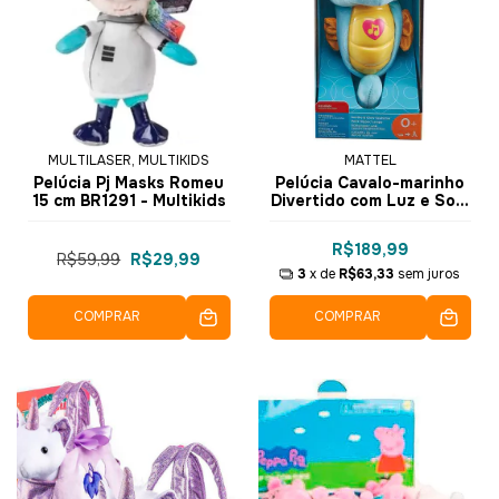
MULTILASER, MULTIKIDS
MATTEL
Pelúcia Pj Masks Romeu
Pelúcia Cavalo-marinho
15 cm BR1291 - Multikids
Divertido com Luz e Som
Fisher-Price DGH82 -
Mattel
R$189,99
R$59,99
R$29,99
3
x de
R$63,33
sem juros
COMPRAR
COMPRAR