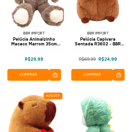
BBR IMPORT
BBR IMPORT
Pelúcia Animalzinho
Pelúcia Capivara
Macaco Marrom 35cm
Sentada R3602 - BBR
R3395 - BBR Toys
Toys
R$29,99
R$69,99
R$24,99
COMPRAR
COMPRAR
40
%
OFF