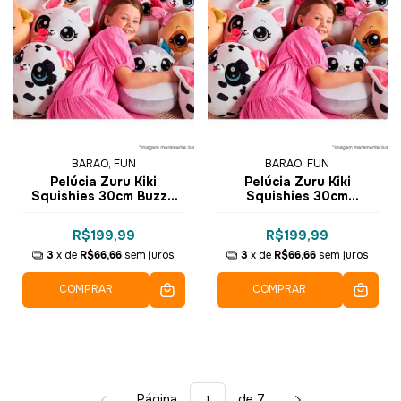
BARAO, FUN
BARAO, FUN
Pelúcia Zuru Kiki
Pelúcia Zuru Kiki
Squishies 30cm Buzzy
Squishies 30cm
F0092-4 - Fun
Mishmosh F0092-4 - Fun
R$199,99
R$199,99
3
x de
R$66,66
sem juros
3
x de
R$66,66
sem juros
COMPRAR
COMPRAR
Página
de 7