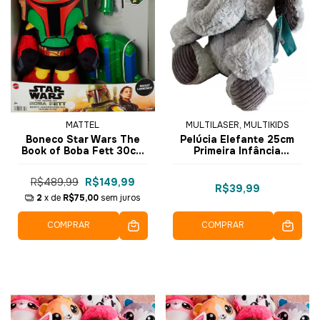
MATTEL
MULTILASER, MULTIKIDS
Boneco Star Wars The
Pelúcia Elefante 25cm
Book of Boba Fett 30cm
Primeira Infância
- Mattel
BR2050 - Multikids
R$489,99
R$149,99
R$39,99
2
x de
R$75,00
sem juros
COMPRAR
COMPRAR