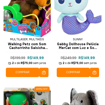
MULTILASER, MULTIKIDS
SUNNY
Walking Petz com Som
Gabby Dollhouse Pelúcia
Cachorrinho Salsicha
MerCat com Luz e Som
BR1875 - Multikids
33cm 3636 - Sunny
R$199,99
R$149,99
R$249,99
R$149,99
2
x de
R$75,00
sem juros
2
x de
R$75,00
sem juros
COMPRAR
COMPRAR
69
%
OFF