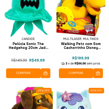
CANDIDE
MULTILASER, MULTIKIDS
Pelúcia Sonic The
Walking Petz com Som
Hedgehog 20cm Jade
Cachorrinho Disney
Whisp - 3436 - Candide
Pluto BR1876 - Multikids
R$199,99
R$149,99
R$49,99
3
x de
R$66,66
sem juros
COMPRAR
COMPRAR
25
%
OFF
40
%
OFF