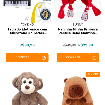
TOY KING
SUNNY
Teclado Eletrônico com
Naninha Minha Primeira
Microfone 37 Teclas
Pelúcia Bebê Mantinha
Preto TK-AB4806 - Toy
Peppa Pig 2334 - Sunny
King
R$99,99
R$49,99
R$29,99
COMPRAR
COMPRAR
64
%
OFF