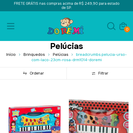
FRETE GRÁTIS nas compras acima de R$ 249,90 para estado
de SP.
0
Pelúcias
Início
Brinquedos
Pelúcias
breadcrumbs.pelucia-urso-
com-laco-23cm-rosa-drm1014-doremi
Ordenar
Filtrar