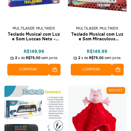
MULTILASER, MULTIKIDS
MULTILASER, MULTIKIDS
Teclado Musical com Luz
Teclado Musical com Luz
e Som Luccas Neto -
e Som Miraculous
BR1812 - Multikids
Ladybug - BR1609 -
Multikids
R$149,99
R$149,99
2
x de
R$75,00
sem juros
2
x de
R$75,00
sem juros
COMPRAR
COMPRAR
40
%
OFF