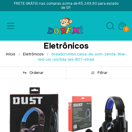
FRETE GRÁTIS nas compras acima de R$ 249,90 para estado
de SP.
0
Eletrônicos
Início
Eletrônicos
breadcrumbs.caixa-de-som-zenite-16w-
led-cor-sortida-ws-807-xtrad
Ordenar
Filtrar