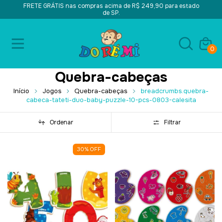
FRETE GRÁTIS nas compras acima de R$ 249,90 para estado
de SP.
0
Quebra-cabeças
Início
Jogos
Quebra-cabeças
breadcrumbs.quebra-
cabeca-tateti-duo-baby-puzzle-10-pcs-0803-calesita
Ordenar
Filtrar
30
%
OFF