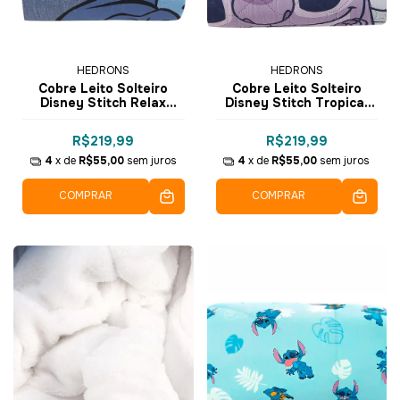
HEDRONS
HEDRONS
Cobre Leito Solteiro
Cobre Leito Solteiro
Disney Stitch Relax
Disney Stitch Tropical
1.60x2.35m CL1141.8441 -
1.60x2.35m CL1141.8612 -
Hedrons
Hedrons
R$219,99
R$219,99
4
x de
R$55,00
sem juros
4
x de
R$55,00
sem juros
COMPRAR
COMPRAR