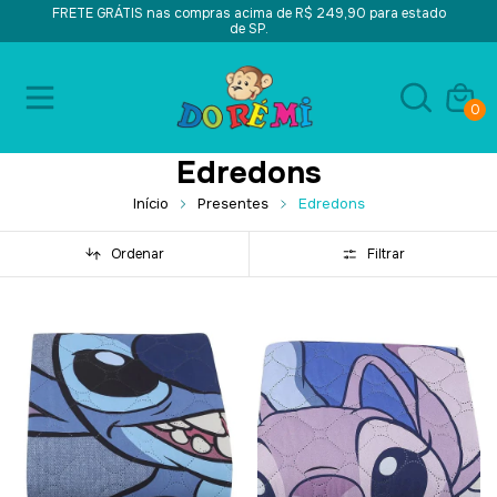
FRETE GRÁTIS nas compras acima de R$ 249,90 para estado
de SP.
0
Edredons
Início
Presentes
Edredons
Ordenar
Filtrar