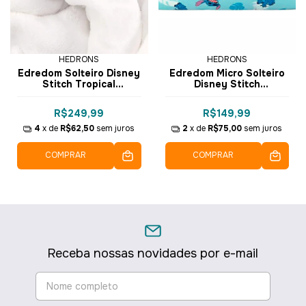
HEDRONS
HEDRONS
Edredom Solteiro Disney
Edredom Micro Solteiro
Stitch Tropical
Disney Stitch
1.60x2.40m ED0781.8612
1.60x2.40m ED0851.8601
- Hedrons
- Hedrons
R$249,99
R$149,99
4
x de
R$62,50
sem juros
2
x de
R$75,00
sem juros
COMPRAR
COMPRAR
Receba nossas novidades por e-mail