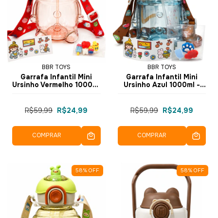
BBR TOYS
BBR TOYS
Garrafa Infantil Mini
Garrafa Infantil Mini
Ursinho Vermelho 1000ml
Ursinho Azul 1000ml -
- BBR Toys
BBR Toys
R$59,99
R$24,99
R$59,99
R$24,99
COMPRAR
COMPRAR
58
%
OFF
58
%
OFF