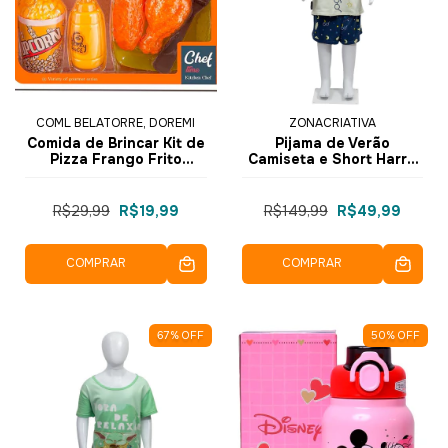
COML BELATORRE, DOREMI
ZONACRIATIVA
Comida de Brincar Kit de
Pijama de Verão
Pizza Frango Frito
Camiseta e Short Harry
Pipoca 8905 - Dorémi
Potter Infantil Tamanho
9-10 10073365 - Zona
Criativa
R$29,99
R$19,99
R$149,99
R$49,99
COMPRAR
COMPRAR
67
%
OFF
50
%
OFF