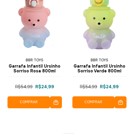
BBR TOYS
BBR TOYS
Garrafa Infantil Ursinho
Garrafa Infantil Ursinho
Sorriso Rosa 800ml
Sorriso Verde 800ml
R$54,99
R$24,99
R$54,99
R$24,99
COMPRAR
COMPRAR