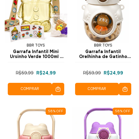
BBR TOYS
BBR TOYS
Garrafa Infantil Mini
Garrafa Infantil
Ursinho Verde 1000ml -
Orelhinha de Gatinho
BBR Toys
Marrom 950ml - BBR
Toys
R$59,99
R$24,99
R$59,99
R$24,99
COMPRAR
COMPRAR
58
%
OFF
58
%
OFF