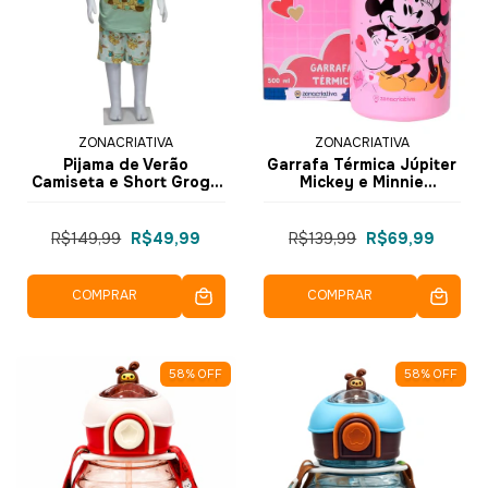
ZONACRIATIVA
ZONACRIATIVA
Pijama de Verão
Garrafa Térmica Júpiter
Camiseta e Short Grogu
Mickey e Minnie
Star Wars Mandalorian
Namorados 500ml
Infantil Tamanho 9-10
10073455 - ZonaCriativa
10073366 - Zona
R$149,99
R$49,99
R$139,99
R$69,99
Criativa
COMPRAR
COMPRAR
58
%
OFF
58
%
OFF