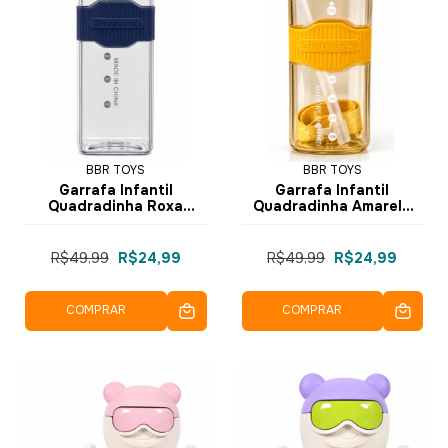
BBR TOYS
BBR TOYS
Garrafa Infantil
Garrafa Infantil
Quadradinha Roxa
Quadradinha Amarela
720ml - BBR Toys
720ml - BBR Toys
R$49,99
R$24,99
R$49,99
R$24,99
COMPRAR
COMPRAR