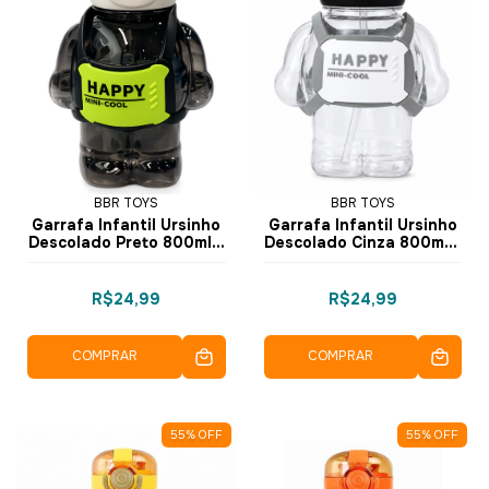
BBR TOYS
BBR TOYS
Garrafa Infantil Ursinho
Garrafa Infantil Ursinho
Descolado Preto 800ml -
Descolado Cinza 800ml -
BBR Toys
BBR Toys
R$24,99
R$24,99
COMPRAR
COMPRAR
55
%
OFF
55
%
OFF