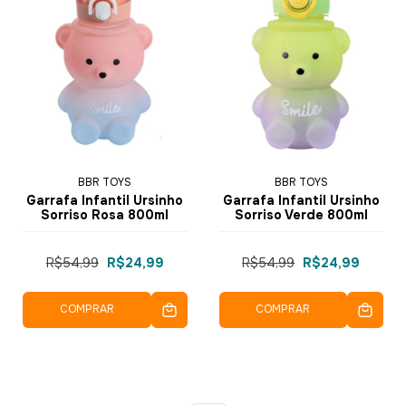
BBR TOYS
BBR TOYS
Garrafa Infantil Ursinho
Garrafa Infantil Ursinho
Sorriso Rosa 800ml
Sorriso Verde 800ml
R$54,99
R$24,99
R$54,99
R$24,99
COMPRAR
COMPRAR