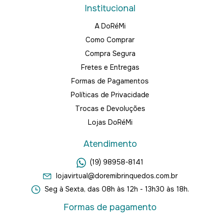
Institucional
A DoRéMi
Como Comprar
Compra Segura
Fretes e Entregas
Formas de Pagamentos
Políticas de Privacidade
Trocas e Devoluções
Lojas DoRéMi
Atendimento
(19) 98958-8141
lojavirtual@doremibrinquedos.com.br
Seg à Sexta, das 08h às 12h - 13h30 às 18h.
Formas de pagamento