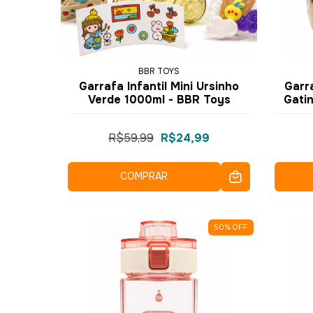
BBR TOYS
Garrafa Infantil Mini Ursinho
Garra
Verde 1000ml - BBR Toys
Gati
R$59,99
R$24,99
COMPRAR
50
%
OFF