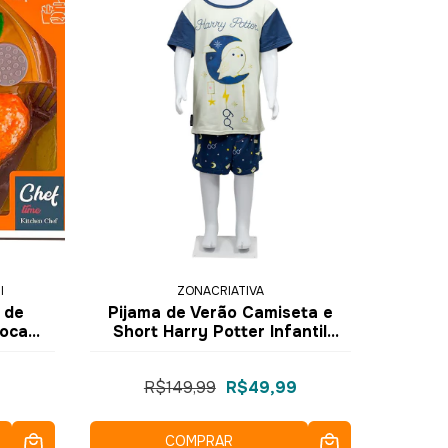
I
ZONACRIATIVA
 de
Pijama de Verão Camiseta e
poca
Short Harry Potter Infantil
Tamanho 9-10 10073365 -
Zona Criativa
R$149,99
R$49,99
COMPRAR