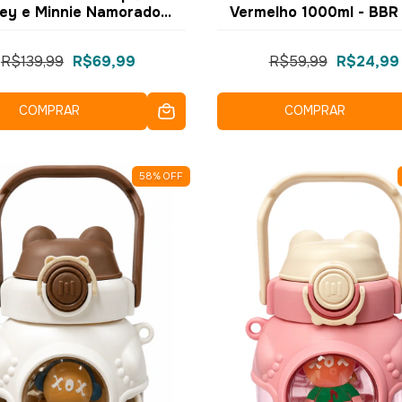
ey e Minnie Namorados
Vermelho 1000ml - BBR
500ml 10073455 -
ZonaCriativa
R$139,99
R$69,99
R$59,99
R$24,99
COMPRAR
COMPRAR
58
%
OFF