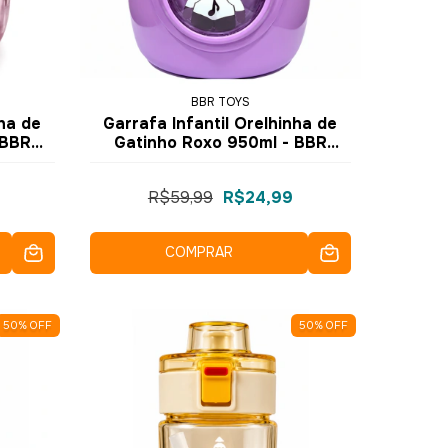
BBR TOYS
nha de
Garrafa Infantil Orelhinha de
 BBR
Gatinho Roxo 950ml - BBR
Toys
R$59,99
R$24,99
COMPRAR
50
%
OFF
50
%
OFF