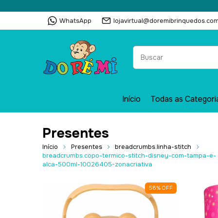
WhatsApp
lojavirtual@doremibrinquedos.com
Início
Todas as Categori
Presentes
Início
Presentes
breadcrumbs.linha-stitch
breadcrumbs.copo-termico-stitch-disney-com-tampa-e-
alca-500ml-10026405-zonacriativa
58
%
OFF