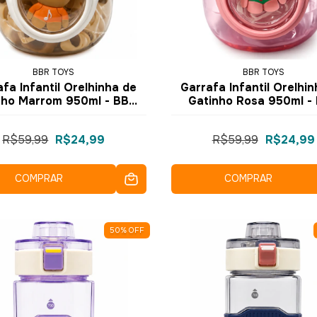
BBR TOYS
BBR TOYS
fa Infantil Orelhinha de
Garrafa Infantil Orelhi
nho Marrom 950ml - BBR
Gatinho Rosa 950ml -
Toys
Toys
R$59,99
R$24,99
R$59,99
R$24,99
COMPRAR
COMPRAR
50
%
OFF