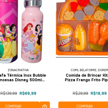
ZONACRIATIVA
COML BELATORRE, DOREM
afa Térmica Inox Bubble
Comida de Brincar Kit
incesas Disney 500ml
Pizza Frango Frito Pi
073287 - ZonaCriativa
8905 - Dorémi
R$139,99
R$69,99
R$29,99
R$19,99
COMPRAR
COMPRAR