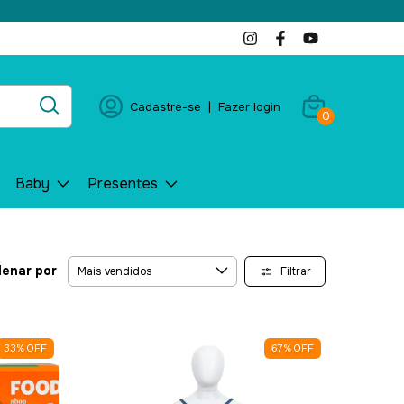
Cadastre-se
|
Fazer login
0
Baby
Presentes
enar por
Filtrar
33
%
OFF
67
%
OFF