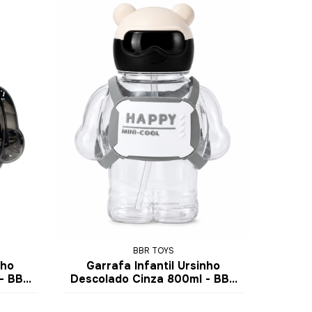
BBR TOYS
nho
Garrafa Infantil Ursinho
- BBR
Descolado Cinza 800ml - BBR
Toys