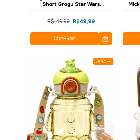
Short Grogu Star Wars
Mick
Mandalorian Infantil Tamanho
9-10 10073366 - Zona Criativa
R$149,99
R$49,99
COMPRAR
58
%
OFF