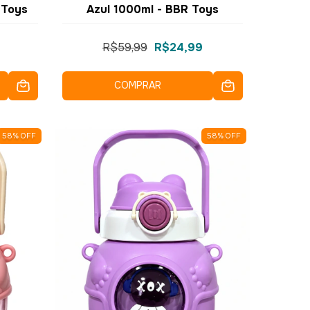
 Toys
Azul 1000ml - BBR Toys
R$59,99
R$24,99
COMPRAR
58
%
OFF
58
%
OFF