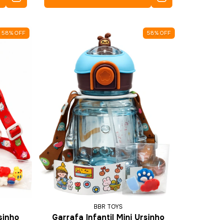
58
%
OFF
58
%
OFF
BBR TOYS
sinho
Garrafa Infantil Mini Ursinho