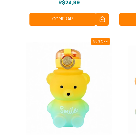
R$24,99
COMPRAR
55
%
OFF