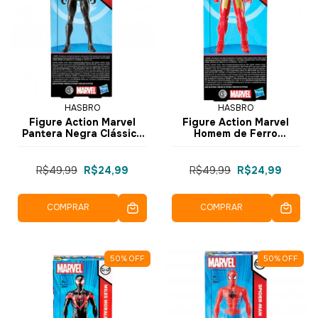
HASBRO
HASBRO
Figure Action Marvel
Figure Action Marvel
Pantera Negra Clássico
Homem de Ferro
20cm F6607 F6749 -
Clássico 20cm F6607
Hasbro
F6748 - Hasbro
R$49,99
R$24,99
R$49,99
R$24,99
COMPRAR
COMPRAR
50
%
OFF
50
%
OFF