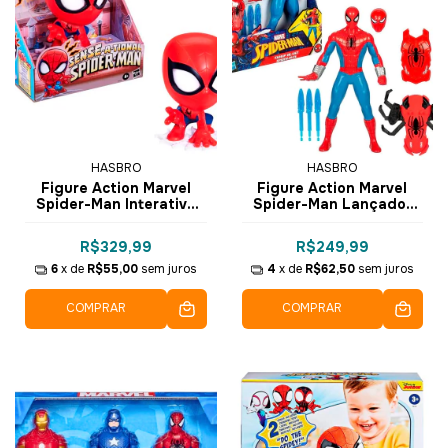
HASBRO
HASBRO
Figure Action Marvel
Figure Action Marvel
Spider-Man Interativo
Spider-Man Lançador
Sense-A-Tional +40
Thwip Blast 29cm F8841
Frases 16cm G0732 -
- Hasbro
R$329,99
R$249,99
Hasbro
6
x de
R$55,00
sem juros
4
x de
R$62,50
sem juros
COMPRAR
COMPRAR