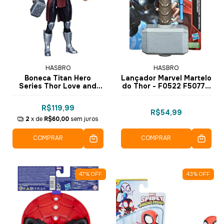
HASBRO
HASBRO
Boneca Titan Hero
Lançador Marvel Martelo
Series Thor Love and
do Thor - F0522 F5077 -
Thunder Mighty Thor -
Hasbro
F3365 F4136 - Hasbro
R$119,99
R$54,99
2
x de
R$60,00
sem juros
COMPRAR
COMPRAR
47
%
OFF
43
%
OFF