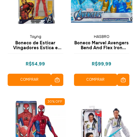
Toyng
HASBRO
Boneco de Esticar
Boneco Marvel Avengers
Vingadores Estica e
Bend And Flex Iron
Brinca - Homem de Ferro
Patriot vs Thanos E9197
- Hasbro
R$54,99
R$99,99
COMPRAR
COMPRAR
30
%
OFF