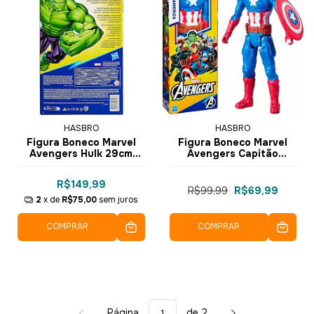
HASBRO
HASBRO
Figura Boneco Marvel
Figura Boneco Marvel
Avengers Hulk 29cm
Avengers Capitão
E7475 - Hasbro
América Captain E7877 -
Hasbro
R$149,99
R$99,99
R$69,99
2
x de
R$75,00
sem juros
COMPRAR
COMPRAR
Página
de 2