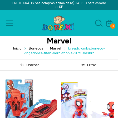
FRETE GRÁTIS nas compras acima de R$ 249,90 para estado
de SP.
0
Marvel
Início
Bonecos
Marvel
breadcrumbs.boneco-
vingadores-titan-hero-thor-e7879-hasbro
Ordenar
Filtrar