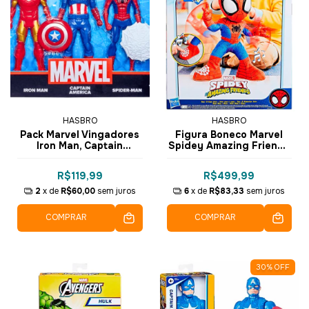
HASBRO
HASBRO
Pack Marvel Vingadores
Figura Boneco Marvel
Iron Man, Captain
Spidey Amazing Friends
America e Spider-Man
Interativo Dança e
F1394 - Hasbro
Escala 30cm F6722 -
R$119,99
R$499,99
Hasbro
2
x de
R$60,00
sem juros
6
x de
R$83,33
sem juros
COMPRAR
COMPRAR
30
%
OFF