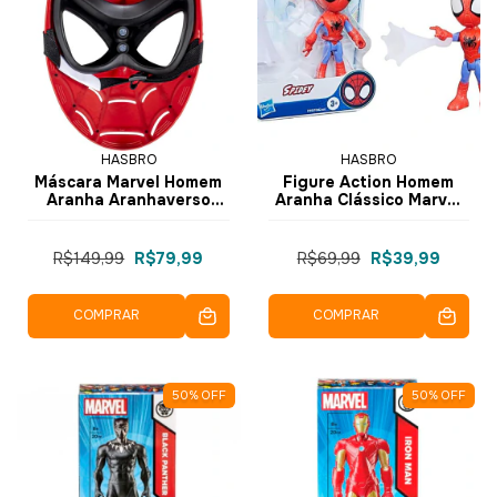
HASBRO
HASBRO
Máscara Marvel Homem
Figure Action Homem
Aranha Aranhaverso
Aranha Clássico Marvel
F3732 F5787 - Hasbro
Spidey 10cm F1935
R$149,99
R$79,99
R$69,99
R$39,99
COMPRAR
COMPRAR
50
%
OFF
50
%
OFF