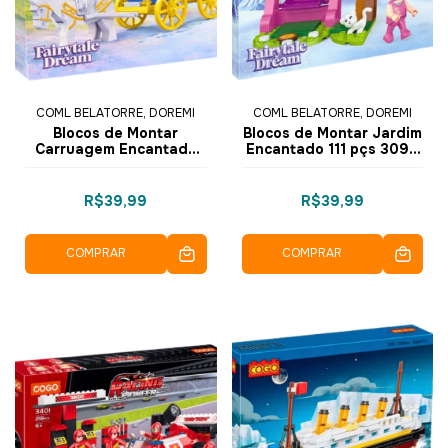
COML BELATORRE, DOREMI
COML BELATORRE, DOREMI
Blocos de Montar
Blocos de Montar Jardim
Carruagem Encantada
Encantado 111 pçs 3099
104 pçs 3099-2 - COGO
- 1 - COGO Dorémi
Dorémi
R$39,99
R$39,99
COMPRAR
COMPRAR