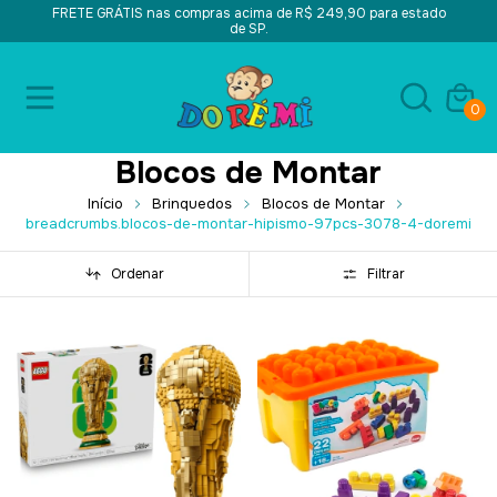
FRETE GRÁTIS nas compras acima de R$ 249,90 para estado
de SP.
0
Blocos de Montar
Início
Brinquedos
Blocos de Montar
breadcrumbs.blocos-de-montar-hipismo-97pcs-3078-4-doremi
Ordenar
Filtrar