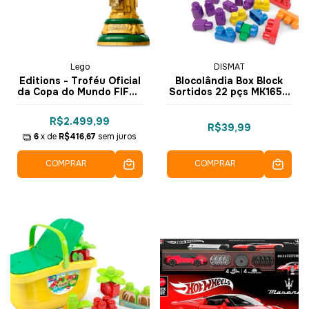
Lego
DISMAT
Editions - Troféu Oficial
Blocolândia Box Block
da Copa do Mundo FIFA™
Sortidos 22 pçs MK165 -
- Lego
Dismat
R$2.499,99
R$39,99
6
x de
R$416,67
sem juros
COMPRAR
COMPRAR