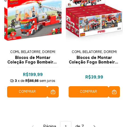
COML BELATORRE, DOREMI
COML BELATORRE, DOREMI
Blocos de Montar
Blocos de Montar
Coleção Fogo Bombeiros
Coleção Fogo Bombeiros
414 pçs 4175 - COGO
3in1 105 pçs 3018-4 -
Dorémi
COGO Dorémi
R$199,99
R$39,99
3
x de
R$66,66
sem juros
COMPRAR
COMPRAR
Página
de 7