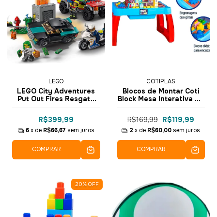
LEGO
COTIPLAS
LEGO City Adventures
Blocos de Montar Coti
Put Out Fires Resgate
Block Mesa Interativa 40
dos Bombeiros e
pçs - 2354 - Cotiplás
Perseguição Policial
R$399,99
R$169,99
R$119,99
Chase 295 pçs - 60319
6
x de
R$66,67
sem juros
2
x de
R$60,00
sem juros
COMPRAR
COMPRAR
20
%
OFF