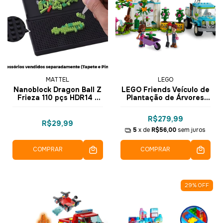
MATTEL
LEGO
Nanoblock Dragon Ball Z
LEGO Friends Veículo de
Frieza 110 pçs HDR14 -
Plantação de Árvores
Mattel
336 pçs - 41707
R$279,99
R$29,99
5
x de
R$56,00
sem juros
COMPRAR
COMPRAR
29
%
OFF