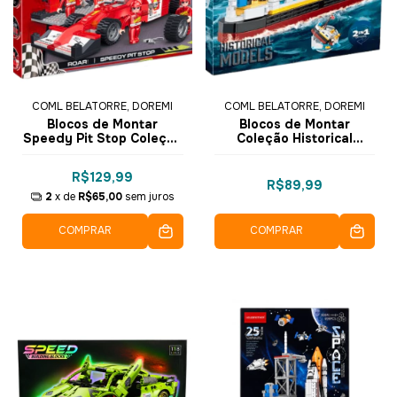
COML BELATORRE, DOREMI
COML BELATORRE, DOREMI
Blocos de Montar
Blocos de Montar
Speedy Pit Stop Coleção
Coleção Historical
Racing Pioneer 218 pçs
Models Titanic 290 pçs
3401 - COGO Dorémi
2111 - COGO Dorémi
R$129,99
R$89,99
2
x de
R$65,00
sem juros
COMPRAR
COMPRAR