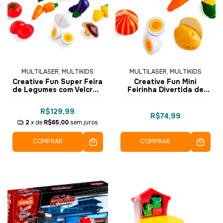
MULTILASER, MULTIKIDS
MULTILASER, MULTIKIDS
Creative Fun Super Feira
Creative Fun Mini
de Legumes com Velcro -
Feirinha Divertida de
BR1110 - Multikids
Legumes com Velcro 8
pçs - BR1108 - Multikids
R$129,99
R$74,99
2
x de
R$65,00
sem juros
COMPRAR
COMPRAR