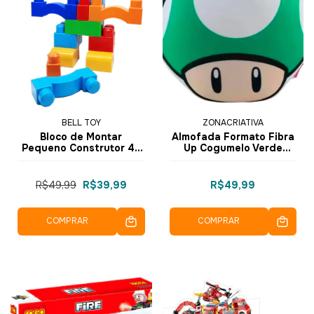
BELL TOY
ZONACRIATIVA
Bloco de Montar
Almofada Formato Fibra
Pequeno Construtor 46
Up Cogumelo Verde
pçs Gigantes 09055 -
10065119 - ZonaCriativa
BellToy
R$49,99
R$39,99
R$49,99
COMPRAR
COMPRAR