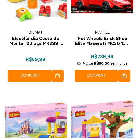
DISMAT
MATTEL
Blocolândia Cesta de
Hot Wheels Brick Shop
Montar 20 pçs MK399 -
Elite Maserati MC20 1:32
Dismat
Blocos de Montar com
250 pçs JFR90 - Mattel
R$239,99
R$69,99
4
x de
R$60,00
sem juros
COMPRAR
COMPRAR