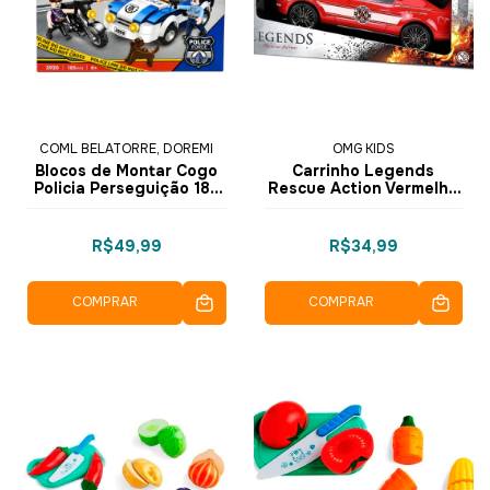
COML BELATORRE, DOREMI
OMG KIDS
Blocos de Montar Cogo
Carrinho Legends
Policia Perseguição 185
Rescue Action Vermelho
pçs
- 4688 - OMG Kids
R$49,99
R$34,99
COMPRAR
COMPRAR