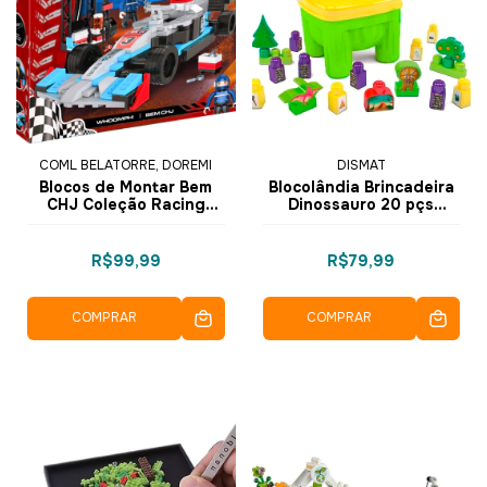
COML BELATORRE, DOREMI
DISMAT
Blocos de Montar Bem
Blocolândia Brincadeira
CHJ Coleção Racing
Dinossauro 20 pçs
Pioneer 288 pçs 3457 -
MK368 - Dismat
COGO Dorémi
R$99,99
R$79,99
COMPRAR
COMPRAR